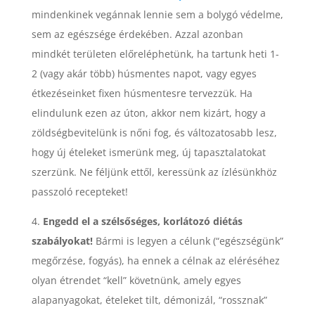
mindenkinek vegánnak lennie sem a bolygó védelme,
sem az egészsége érdekében. Azzal azonban
mindkét területen előreléphetünk, ha tartunk heti 1-
2 (vagy akár több) húsmentes napot, vagy egyes
étkezéseinket fixen húsmentesre tervezzük. Ha
elindulunk ezen az úton, akkor nem kizárt, hogy a
zöldségbevitelünk is nőni fog, és változatosabb lesz,
hogy új ételeket ismerünk meg, új tapasztalatokat
szerzünk. Ne féljünk ettől, keressünk az ízlésünkhöz
passzoló recepteket!
4.
Engedd el a szélsőséges, korlátozó diétás
szabályokat!
Bármi is legyen a célunk (“egészségünk”
megőrzése, fogyás), ha ennek a célnak az eléréséhez
olyan étrendet “kell” követnünk, amely egyes
alapanyagokat, ételeket tilt, démonizál, “rossznak”