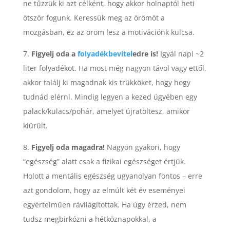
ne tűzzük ki azt célként, hogy akkor holnaptól heti
ötször fogunk. Keressük meg az örömöt a
mozgásban, ez az öröm lesz a motivációnk kulcsa.
7.
Figyelj oda a
folyadékbevitel
edre is!
Igyál napi ~2
liter folyadékot. Ha most még nagyon távol vagy ettől,
akkor találj ki magadnak kis trükköket, hogy hogy
tudnád elérni. Mindig legyen a kezed ügyében egy
palack/kulacs/pohár, amelyet újratöltesz, amikor
kiürült.
8.
Figyelj oda magadra!
Nagyon gyakori, hogy
“egészség” alatt csak a fizikai egészséget értjük.
Holott a mentális egészség ugyanolyan fontos – erre
azt gondolom, hogy az elmúlt két év eseményei
egyértelműen rávilágítottak. Ha úgy érzed, nem
tudsz megbirkózni a hétköznapokkal, a