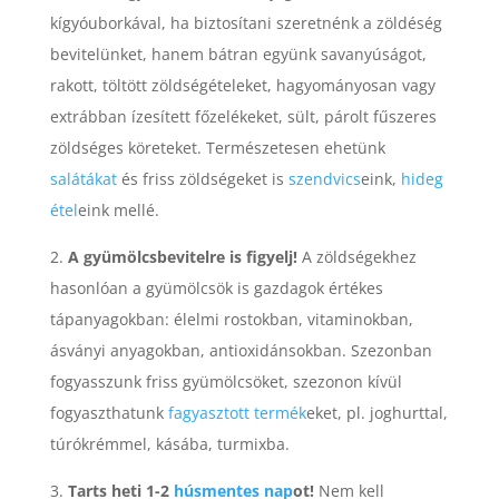
kígyóuborkával, ha biztosítani szeretnénk a zöldéség
bevitelünket, hanem bátran együnk savanyúságot,
rakott, töltött zöldségételeket, hagyományosan vagy
extrábban ízesített főzelékeket, sült, párolt fűszeres
zöldséges köreteket. Természetesen ehetünk
salátákat
és friss zöldségeket is
szendvics
eink,
hideg
étel
eink mellé.
2.
A gyümölcsbevitelre is figyelj!
A zöldségekhez
hasonlóan a gyümölcsök is gazdagok értékes
tápanyagokban: élelmi rostokban, vitaminokban,
ásványi anyagokban, antioxidánsokban. Szezonban
fogyasszunk friss gyümölcsöket, szezonon kívül
fogyaszthatunk
fagyasztott termék
eket, pl. joghurttal,
túrókrémmel, kásába, turmixba.
3.
Tarts heti 1-2
húsmentes nap
ot!
Nem kell