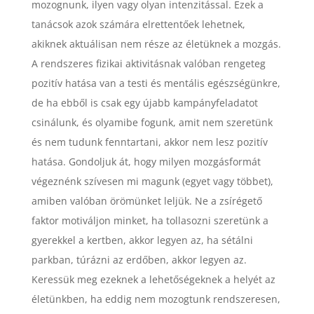
mozognunk, ilyen vagy olyan intenzitással. Ezek a
tanácsok azok számára elrettentőek lehetnek,
akiknek aktuálisan nem része az életüknek a mozgás.
A rendszeres fizikai aktivitásnak valóban rengeteg
pozitív hatása van a testi és mentális egészségünkre,
de ha ebből is csak egy újabb kampányfeladatot
csinálunk, és olyamibe fogunk, amit nem szeretünk
és nem tudunk fenntartani, akkor nem lesz pozitív
hatása. Gondoljuk át, hogy milyen mozgásformát
végeznénk szívesen mi magunk (egyet vagy többet),
amiben valóban örömünket leljük. Ne a zsírégető
faktor motiváljon minket, ha tollasozni szeretünk a
gyerekkel a kertben, akkor legyen az, ha sétálni
parkban, túrázni az erdőben, akkor legyen az.
Keressük meg ezeknek a lehetőségeknek a helyét az
életünkben, ha eddig nem mozogtunk rendszeresen,