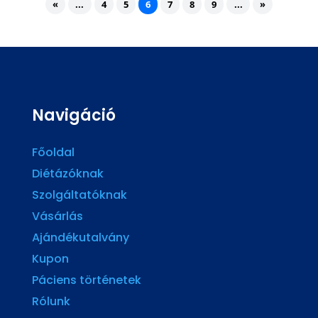
«
...
4
5
6
7
8
9
...
»
Navigáció
Főoldal
Diétázóknak
Szolgáltatóknak
Vásárlás
Ajándékutalvány
Kupon
Páciens történetek
Rólunk