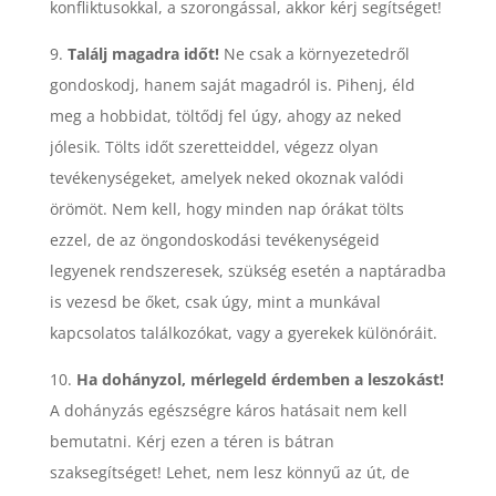
konfliktusokkal, a szorongással, akkor kérj segítséget!
9.
Találj magadra időt!
Ne csak a környezetedről
gondoskodj, hanem saját magadról is. Pihenj, éld
meg a hobbidat, töltődj fel úgy, ahogy az neked
jólesik. Tölts időt szeretteiddel, végezz olyan
tevékenységeket, amelyek neked okoznak valódi
örömöt. Nem kell, hogy minden nap órákat tölts
ezzel, de az öngondoskodási tevékenységeid
legyenek rendszeresek, szükség esetén a naptáradba
is vezesd be őket, csak úgy, mint a munkával
kapcsolatos találkozókat, vagy a gyerekek különóráit.
10.
Ha dohányzol, mérlegeld érdemben a leszokást!
A dohányzás egészségre káros hatásait nem kell
bemutatni. Kérj ezen a téren is bátran
szaksegítséget! Lehet, nem lesz könnyű az út, de