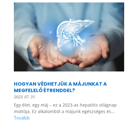
HOGYAN VÉDHETJÜK A MÁJUNKAT A
MEGFELELŐ ÉTRENDDEL?
2023. 07. 31.
Egy élet, egy máj – ez a 2023-as hepatitis világnap
mottója. Ez alkalomból a májunk egészséges és...