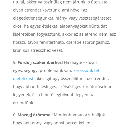
titulál, akkor valószínűleg nem járunk jó úton. Ha
olyan étrendet követünk, ami növeli az
elégedetlenségünket, hiány- vagy veszteségérzetet
okoz, ha egyes ételeket, alapanyagokat bűntudat
kíséretében fogyasztunk, akkor ez az étrend nem lesz
hosszú távon fenntartható, cserébe szorongáshoz,
krónikus stresszhez vezet.
5.
Fordulj szakemberhez!
Ha diagnosztizált
egészségügyi problémánk van,
keressünk fel
dietetikust
, aki segít úgy összeállítani az étrendet,
hogy abban felesleges, szélsőséges korlátozások ne
legyenek, és a lehető legbővebb legyen az
étrendünk.
6.
Mozogj örömmel!
Mindenhonnan azt halljuk,
hogy heti ennyi vagy annyi percet kellene