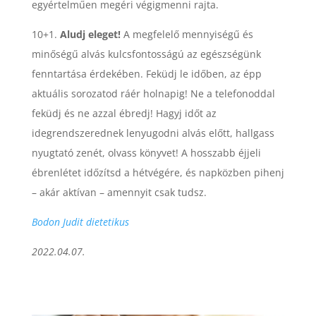
egyértelműen megéri végigmenni rajta.
10+1.
Aludj eleget!
A megfelelő mennyiségű és
minőségű alvás kulcsfontosságú az egészségünk
fenntartása érdekében. Feküdj le időben, az épp
aktuális sorozatod ráér holnapig! Ne a telefonoddal
feküdj és ne azzal ébredj! Hagyj időt az
idegrendszerednek lenyugodni alvás előtt, hallgass
nyugtató zenét, olvass könyvet! A hosszabb éjjeli
ébrenlétet időzítsd a hétvégére, és napközben pihenj
– akár aktívan – amennyit csak tudsz.
Bodon Judit dietetikus
2022.04.07.