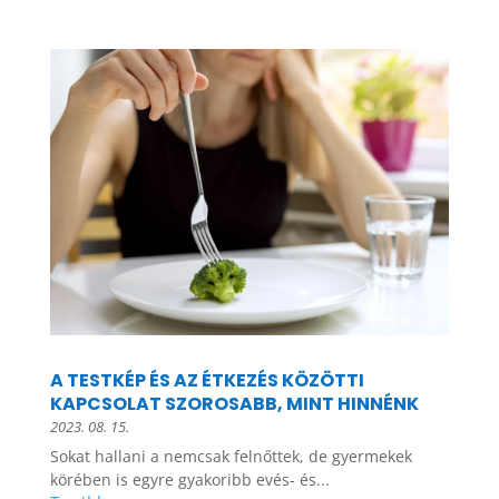
A TESTKÉP ÉS AZ ÉTKEZÉS KÖZÖTTI
KAPCSOLAT SZOROSABB, MINT HINNÉNK
2023. 08. 15.
Sokat hallani a nemcsak felnőttek, de gyermekek
körében is egyre gyakoribb evés- és...