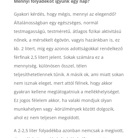
Mennyi folyadékot igyunk egy nap?
Gyakori kérdés, hogy mégis, mennyi az elegendő?
Általánosságban egy egészséges, normál
testmagasságú, testméretű, átlagos fizikai aktivitású
nőnek, a mérsékelt égövön, vagyis hazánkban is, ez
kb. 2 litert, míg egy azonos adottságokkal rendelkező
férfinak 2,5 litert jelent. Sokak számára ez a
mennyiség, különösen ősszel, télen
teljesíthetetlennek tűnik. A másik ok, ami miatt sokan
nem isznak eleget, mert attól félnek, hogy akkor
gyakran kellene meglátogatniuk a mellékhelyiséget.
Ez jogos félelem akkor, ha valaki mondjuk olyan
munkahelyen vagy -körülmények között dolgozik,
ahol ez nem teljesen megoldott.
A 2-2,5 liter folyadékba azonban nemcsak a megivott,