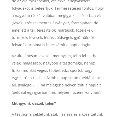
de az élelmiszerekkel, ételekkel elfogyasztott
folyadékot is beleértjük. Természetesen fontos, hogy
a nagyobb részét valóban megigyuk, elsősorban víz
(ivóvíz, szénsavmentes ásványvíz) formájában, de
emellett a tej, tejes italok, mártások, főzelékek,
turmixok, levesek, lédús zöldségek, gyümölcsök
folyadéktartalma is beleszámít a napi adagba.
Az általánosan javasolt mennyiség több lehet, ha
valaki magasabb, nagyobb a testtömege, nehéz
fizikai munkát végez, többet edz, sportol, vagy
egyszerűen csak aktívabb a nap során (például sokat
áll, gyalogol), ill. ha melegebb helyen tölti a napjait
(például egy gyárban, műhelyben, üzemi konyhán).
Mit igyunk ősszel, télen?
A testhőmérsékletünk stabilizálása és a közérzetünk