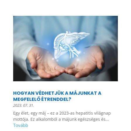
HOGYAN VÉDHETJÜK A MÁJUNKAT A
MEGFELELŐ ÉTRENDDEL?
2023. 07. 31.
Egy élet, egy máj – ez a 2023-as hepatitis világnap
mottója. Ez alkalomból a májunk egészséges és...