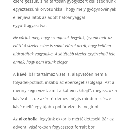
cserélgessük, s ha tartósan gyógyszert kell szednünk,
egyeztessünk orvosunkkal, hogy mely gyógynövények
ellenjavallatok az adott hatóanyaggal
együttfogyasztva.
Ne várjuk meg, hogy szomjasak legyünk, igyunk már az
előtt! A vizelet színe is sokat elárul arról, hogy kellően
hidratáltak vagyunk-e. A sötétebb vizelet egyértelmű jele
annak, hogy nem ittunk eleget.
A
kávé
, bár tartalmaz vizet is, alapvetően nem a
folyadékpótlást, inkább az éberséget szolgálja. Azt a
mennyiségű vizet, amit a koffein „kihajt”, megisszuk a
kávéval is, de azért érdemes mégis minden csésze
kávé mellé egy újabb pohár vizet is meginni.
Az
alkohol
lal legyünk ekkor is mértékletesek! Bár az
adventi vásárokban fogyasztott forralt bor