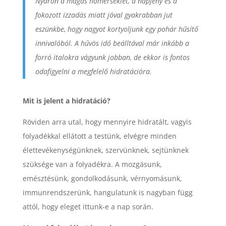
Nyáron a magas hőmérséklet, a napfény és a
fokozott izzadás miatt jóval gyakrabban jut
eszünkbe, hogy nagyot kortyoljunk egy pohár hűsítő
innivalóból. A hűvös idő beálltával már inkább a
forró italokra vágyunk jobban, de ekkor is fontos
odafigyelni a megfelelő hidratációra.
Mit is jelent a hidratáció?
Röviden arra utal, hogy mennyire hidratált, vagyis
folyadékkal ellátott a testünk, elvégre minden
élettevékenységünknek, szervünknek, sejtünknek
szüksége van a folyadékra. A mozgásunk,
emésztésünk, gondolkodásunk, vérnyomásunk,
immunrendszerünk, hangulatunk is nagyban függ
attól, hogy eleget ittunk-e a nap során.