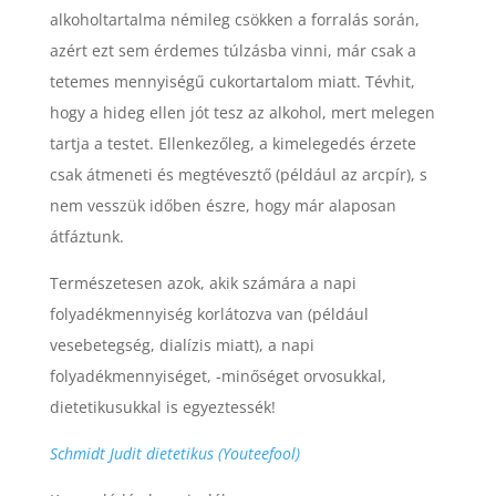
alkoholtartalma némileg csökken a forralás során,
azért ezt sem érdemes túlzásba vinni, már csak a
tetemes mennyiségű cukortartalom miatt. Tévhit,
hogy a hideg ellen jót tesz az alkohol, mert melegen
tartja a testet. Ellenkezőleg, a kimelegedés érzete
csak átmeneti és megtévesztő (például az arcpír), s
nem vesszük időben észre, hogy már alaposan
átfáztunk.
Természetesen azok, akik számára a napi
folyadékmennyiség korlátozva van (például
vesebetegség, dialízis miatt), a napi
folyadékmennyiséget, -minőséget orvosukkal,
dietetikusukkal is egyeztessék!
Schmidt Judit dietetikus (Youteefool)