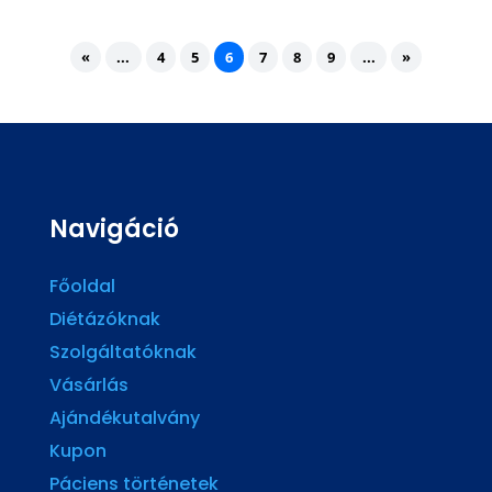
«
...
4
5
6
7
8
9
...
»
Navigáció
Főoldal
Diétázóknak
Szolgáltatóknak
Vásárlás
Ajándékutalvány
Kupon
Páciens történetek