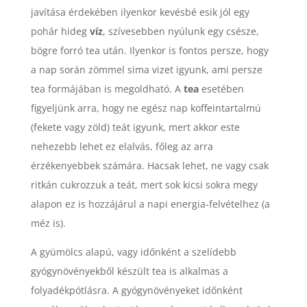
javítása érdekében ilyenkor kevésbé esik jól egy
pohár hideg
víz
, szívesebben nyúlunk egy csésze,
bögre forró tea után. Ilyenkor is fontos persze, hogy
a nap során zömmel sima vizet igyunk, ami persze
tea formájában is megoldható. A
tea
esetében
figyeljünk arra, hogy ne egész nap koffeintartalmú
(fekete vagy zöld) teát igyunk, mert akkor este
nehezebb lehet ez elalvás, főleg az arra
érzékenyebbek számára. Hacsak lehet, ne vagy csak
ritkán cukrozzuk a teát, mert sok kicsi sokra megy
alapon ez is hozzájárul a napi energia-felvételhez (a
méz is).
A gyümölcs alapú, vagy időnként a szelídebb
gyógynövényekből készült tea is alkalmas a
folyadékpótlásra. A gyógynövényeket időnként