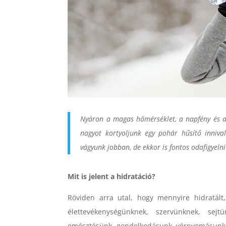
Nyáron a magas hőmérséklet, a napfény és a 
nagyot kortyoljunk egy pohár hűsítő inniva
vágyunk jobban, de ekkor is fontos odafigyelni
Mit is jelent a hidratáció?
Röviden arra utal, hogy mennyire hidratált,
élettevékenységünknek, szervünknek, se
emésztésünk, gondolkodásunk, vérnyomásunk,