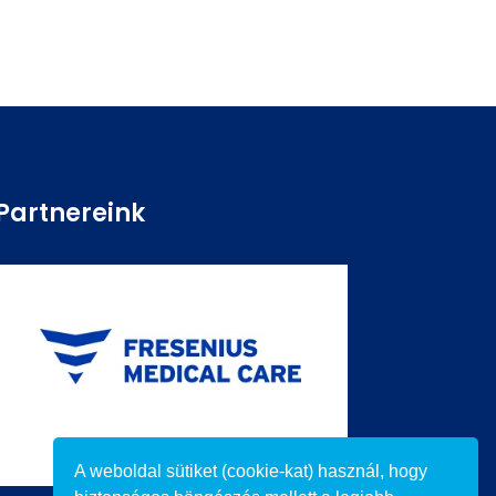
Partnereink
A weboldal sütiket (cookie-kat) használ, hogy