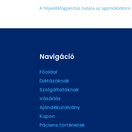
A folyadékfogyasztás hatása az agyműködésre
Navigáció
Főoldal
Diétázóknak
Szolgáltatóknak
Vásárlás
Ajándékutalvány
Kupon
Páciens történetek