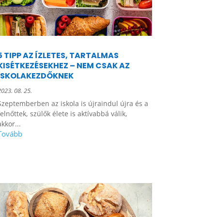
5 TIPP AZ ÍZLETES, TARTALMAS
KISÉTKEZÉSEKHEZ – NEM CSAK AZ
ISKOLAKEZDŐKNEK
2023. 08. 25.
Szeptemberben az iskola is újraindul újra és a
felnőttek, szülők élete is aktívabbá válik,
akkor...