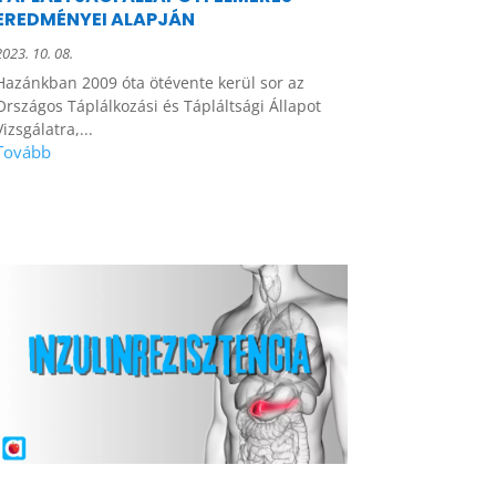
EREDMÉNYEI ALAPJÁN
2023. 10. 08.
Hazánkban 2009 óta ötévente kerül sor az
Országos Táplálkozási és Tápláltsági Állapot
Vizsgálatra,...