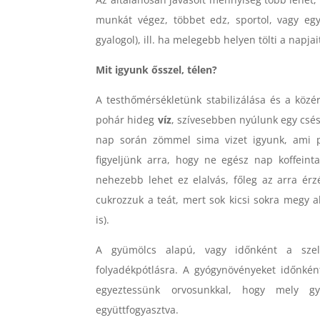
munkát végez, többet edz, sportol, vagy egy
gyalogol), ill. ha melegebb helyen tölti a nap
Mit igyunk ősszel, télen?
A testhőmérsékletünk stabilizálása és a közé
pohár hideg
víz
, szívesebben nyúlunk egy csész
nap során zömmel sima vizet igyunk, ami 
figyeljünk arra, hogy ne egész nap koffeinta
nehezebb lehet ez elalvás, főleg az arra ér
cukrozzuk a teát, mert sok kicsi sokra megy a
is).
A gyümölcs alapú, vagy időnként a szel
folyadékpótlásra. A gyógynövényeket időnként
egyeztessünk orvosunkkal, hogy mely gyó
együttfogyasztva.