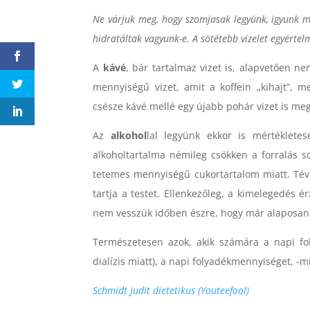
Ne várjuk meg, hogy szomjasak legyünk, igyunk már
hidratáltak vagyunk-e. A sötétebb vizelet egyérte
A
kávé
, bár tartalmaz vizet is, alapvetően ne
mennyiségű vizet, amit a koffein „kihajt”, 
csésze kávé mellé egy újabb pohár vizet is meg
Az
alkohol
lal legyünk ekkor is mértékletes
alkoholtartalma némileg csökken a forralás s
tetemes mennyiségű cukortartalom miatt. Tévh
tartja a testet. Ellenkezőleg, a kimelegedés é
nem vesszük időben észre, hogy már alaposan 
Természetesen azok, akik számára a napi fo
dialízis miatt), a napi folyadékmennyiséget, -m
Schmidt Judit dietetikus (Youteefool)