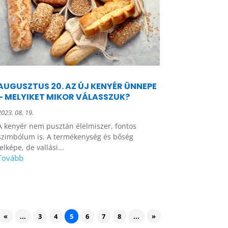
AUGUSZTUS 20. AZ ÚJ KENYÉR ÜNNEPE
– MELYIKET MIKOR VÁLASSZUK?
2023. 08. 19.
A kenyér nem pusztán élelmiszer, fontos
szimbólum is. A termékenység és bőség
jelképe, de vallási...
«
...
3
4
5
6
7
8
...
»