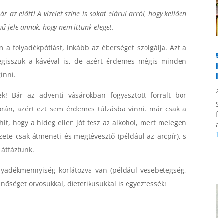
 az előtt! A vizelet színe is sokat elárul arról, hogy kellően
lmű jele annak, hogy nem ittunk eleget.
m a folyadékpótlást, inkább az éberséget szolgálja. Azt a
megisszuk a kávéval is, de azért érdemes mégis minden
inni.
ek! Bár az adventi vásárokban fogyasztott forralt bor
orán, azért ezt sem érdemes túlzásba vinni, már csak a
it, hogy a hideg ellen jót tesz az alkohol, mert melegen
rzete csak átmeneti és megtévesztő (például az arcpír), s
átfáztunk.
lyadékmennyiség korlátozva van (például vesebetegség,
inőséget orvosukkal, dietetikusukkal is egyeztessék!