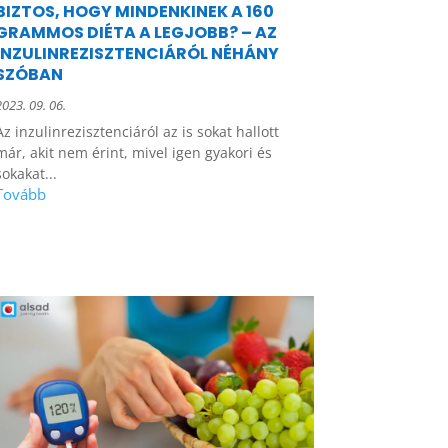
BIZTOS, HOGY MINDENKINEK A 160
GRAMMOS DIÉTA A LEGJOBB? – AZ
INZULINREZISZTENCIÁRÓL NÉHÁNY
SZÓBAN
2023. 09. 06.
Az inzulinrezisztenciáról az is sokat hallott
már, akit nem érint, mivel igen gyakori és
sokakat...