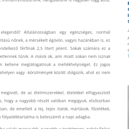
elegendő? Általánosságban egy egészséges, normál
ivitású nőnek, a mérsékelt égövön, vagyis hazánkban is, ez
endelkező férfinak 2,5 litert jelent. Sokak számára ez a
etetlennek tűnik. A másik ok, ami miatt sokan nem isznak
an kellene meglátogatniuk a mellékhelyiséget. Ez jogos
ahelyen vagy -körülmények között dolgozik, ahol ez nem
egivott, de az élelmiszerekkel, ételekkel elfogyasztott
os, hogy a nagyobb részét valóban megigyuk, elsősorban
an, de emellett a tej, tejes italok, mártások, főzelékek,
k folyadéktartalma is beleszámít a napi adagba.
 ha valaki magasabb, nagyobb a testtömege, nehéz fizikai