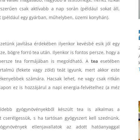
szerűen csak aktívabb a nap során (például sokat áll,
jait (például egy gyárban, műhelyben, üzemi konyhán).
rzetünk javítása érdekében ilyenkor kevésbé esik jól egy
e, bögre forró tea után. Ilyenkor is fontos persze, hogy a
persze tea formájában is megoldható. A
tea
esetében
rtalmú (fekete vagy zöld) teát igyunk, mert akkor este
zékenyebbek számára. Hacsak lehet, ne vagy csak ritkán
lapon ez is hozzájárul a napi energia-felvételhez (a méz
ídebb gyógynövényekből készült tea is alkalmas a
 cserélgessük, s ha tartósan gyógyszert kell szednünk,
gynövények ellenjavallatok az adott hatóanyaggal