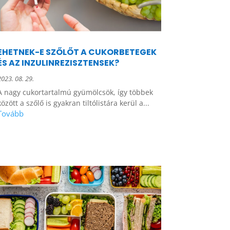
EHETNEK-E SZŐLŐT A CUKORBETEGEK
ÉS AZ INZULINREZISZTENSEK?
2023. 08. 29.
A nagy cukortartalmú gyümölcsök, így többek
között a szőlő is gyakran tiltólistára kerül a...