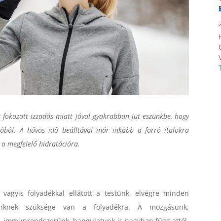
fokozott izzadás miatt jóval gyakrabban jut eszünkbe, hogy
lóból. A hűvös idő beálltával már inkább a forró italokra
 a megfelelő hidratációra.
 vagyis folyadékkal ellátott a testünk, elvégre minden
jtünknek szüksége van a folyadékra. A mozgásunk,
 immunrendszerünk, hangulatunk is nagyban függ attól,