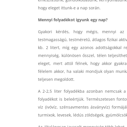
hogy eleget ittunk-e a nap során.
Mennyi folyadékot igyunk egy nap?
Gyakori kérdés, hogy mégis, mennyi az 
testmagasságú, testméretű, átlagos fizikai akt
kb. 2 litert, míg egy azonos adottságokkal r
mennyiség, különösen ősszel, télen teljesíth
eleget, mert attól félnek, hogy akkor gyakr
félelem akkor, ha valaki mondjuk olyan munk
teljesen megoldott.
A 2-2,5 liter folyadékba azonban nemcsak a m
folyadékot is beleértjük. Természetesen font
víz (ivóvíz, szénsavmentes ásványvíz) formájáb
turmixok, levesek, lédús zöldségek, gyümölcsö
Az általánosan javasolt mennyiség több lehet,