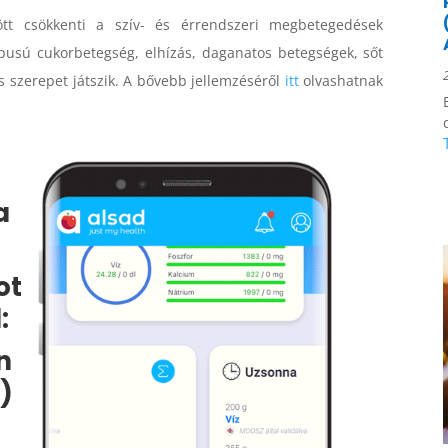
tt csökkenti a szív- és érrendszeri megbetegedések
típusú cukorbetegség, elhízás, daganatos betegségek, sőt
 szerepet játszik. A bővebb jellemzéséről
itt
olvashatnak
a
ot
:
n
)