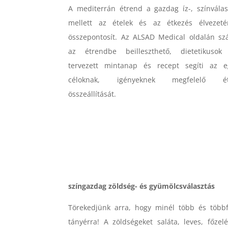
A mediterrán étrend a gazdag íz-, színválas
mellett az ételek és az étkezés élvezeté
összepontosít. Az ALSAD Medical oldalán sz
az étrendbe beilleszthető, dietetikusok 
tervezett mintanap és recept segíti az e
céloknak, igényeknek megfelelő ét
összeállítását.
színgazdag zöldség- és gyümölcsválasztás
Törekedjünk arra, hogy minél több és többf
tányérra! A zöldségeket saláta, leves, főzelé