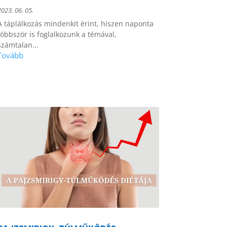
2023. 06. 05.
A táplálkozás mindenkit érint, hiszen naponta
többször is foglalkozunk a témával,
számtalan...