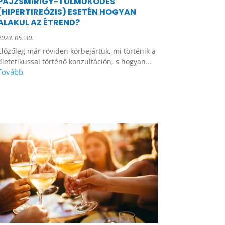
PAJZSMIRIGY-TÚLMŰKÖDÉS
(HIPERTIREÓZIS) ESETÉN HOGYAN
ALAKUL AZ ÉTREND?
2023. 05. 30.
Előzőleg már röviden körbejártuk, mi történik a
dietetikussal történő konzultáción, s hogyan...