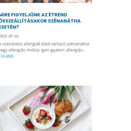
MIRE FIGYELJÜNK AZ ÉTREND
ÖSSZEÁLLÍTÁSAKOR SZÉNANÁTHA
ESETÉN?
2023. 05. 02.
A szezonális allergiák közé tartozó szénanátha
vagy allergiás rinitisz igen gyakori allergiás...