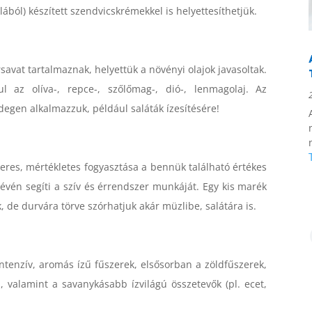
ából) készített szendvicskrémekkel is helyettesíthetjük.
írsavat tartalmaznak, helyettük a növényi olajok javasoltak.
l az olíva-, repce-, szőlőmag-, dió-, lenmagolaj. Az
degen alkalmazzuk, például saláták ízesítésére!
eres, mértékletes fogyasztása a bennük található értékes
révén segíti a szív és érrendszer munkáját. Egy kis marék
 de durvára törve szórhatjuk akár müzlibe, salátára is.
ntenzív, aromás ízű fűszerek, elsősorban a zöldfűszerek,
sa, valamint a savanykásabb ízvilágú összetevők (pl. ecet,