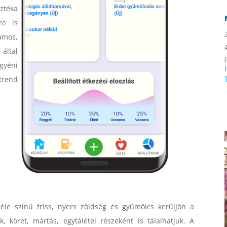
ztéka
re is
ámos,
által
gyéni
rend
éle színű friss, nyers zöldség és gyümölcs kerüljön a
k, köret, mártás, egytálétel részeként is tálalhatjuk. A