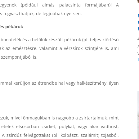
egyenek (például almás palacsinta formájában)! A
 fogyaszthatjuk, de legjobbak nyersen.
 és pékáruk
bonafélék és a belőlük készült pékáruk (pl. teljes kiőrlésű
nnak az emésztésre, valamint a vérzsírok szintjére is, ami
 szempontjából is.
ommal kerüljön az étrendbe hal vagy halkészítmény. Ilyen
zzuk, mivel önmagukban is nagyobb a zsírtartalmuk, mint
telek elsősorban csirkét, pulykát, vagy akár vadhúst,
A zsírdús felvágottakat (pl. kolbászt, szalámit) tojásból,