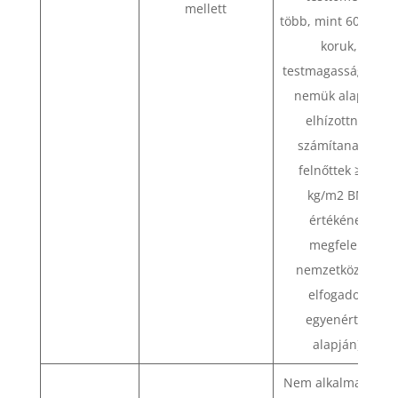
mellett
több, mint 60 kg, és
koruk,
testmagasságuk és
nemük alapján
elhízottnak
számítanak (a
felnőttek ≥ 30
kg/m2 BMI
értékének
megfelelő
nemzetközileg
elfogadott
egyenérték
alapján).
Nem alkalmazható