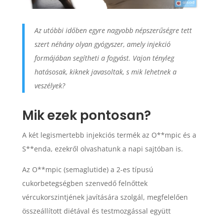
Az utóbbi időben egyre nagyobb népszerűségre tett
szert néhány olyan gyógyszer, amely injekció
formájában segítheti a fogyást. Vajon tényleg
hatásosak, kiknek javasoltak, s mik lehetnek a
veszélyek?
Mik ezek pontosan?
A két legismertebb injekciós termék az O**mpic és a
S**enda, ezekről olvashatunk a napi sajtóban is.
Az O**mpic (semaglutide) a 2-es típusú
cukorbetegségben szenvedő felnőttek
vércukorszintjének javítására szolgál, megfelelően
összeállított diétával és testmozgással együtt