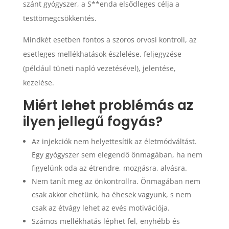
szánt gyógyszer, a S**enda elsődleges célja a
testtömegcsökkentés.
Mindkét esetben fontos a szoros orvosi kontroll, az
esetleges mellékhatások észlelése, feljegyzése
(például tüneti napló vezetésével), jelentése,
kezelése.
Miért lehet problémás az
ilyen jellegű fogyás?
Az injekciók nem helyettesítik az életmódváltást.
Egy gyógyszer sem elegendő önmagában, ha nem
figyelünk oda az étrendre, mozgásra, alvásra.
Nem tanít meg az önkontrollra. Önmagában nem
csak akkor ehetünk, ha éhesek vagyunk, s nem
csak az étvágy lehet az evés motivációja.
Számos mellékhatás léphet fel, enyhébb és