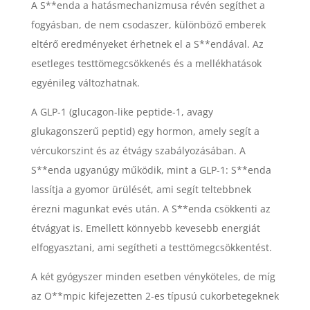
A S**enda a hatásmechanizmusa révén segíthet a
fogyásban, de nem csodaszer, különböző emberek
eltérő eredményeket érhetnek el a S**endával. Az
esetleges testtömegcsökkenés és a mellékhatások
egyénileg változhatnak.
A GLP-1 (glucagon-like peptide-1, avagy
glukagonszerű peptid) egy hormon, amely segít a
vércukorszint és az étvágy szabályozásában. A
S**enda ugyanúgy működik, mint a GLP-1: S**enda
lassítja a gyomor ürülését, ami segít teltebbnek
érezni magunkat evés után. A S**enda csökkenti az
étvágyat is. Emellett könnyebb kevesebb energiát
elfogyasztani, ami segítheti a testtömegcsökkentést.
A két gyógyszer minden esetben vényköteles, de míg
az O**mpic kifejezetten 2-es típusú cukorbetegeknek