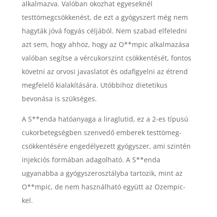
alkalmazva. Valóban okozhat egyeseknél
testtömegcsökkenést, de ezt a gyógyszert még nem
hagyták jóvá fogyás céljából. Nem szabad elfeledni
azt sem, hogy ahhoz, hogy az O**mpic alkalmazása
valóban segítse a vércukorszint csökkentését, fontos
követni az orvosi javaslatot és odafigyelni az étrend
megfelelő kialakítására. Utóbbihoz dietetikus
bevonása is szükséges.
A S**enda hatóanyaga a liraglutid, ez a 2-es típusú
cukorbetegségben szenvedő emberek testtömeg-
csökkentésére engedélyezett gyógyszer, ami szintén
injekciós formában adagolható. A S**enda
ugyanabba a gyógyszerosztályba tartozik, mint az
O**mpic, de nem használható együtt az Ozempic-
kel.