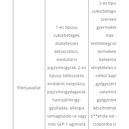
2-es típusú
cukorbetegségben
szenvedő
1-es típusú
gyermekeknél
cukorbetegek,
más
diabéteszes
testtömegcsökkentő
ketoacidózis,
termékekkel,
medulláris
beleértve a
pajzsmirigyrák, 2-es
vényköteles és vény
típusú többszörös
nélkül kapható
endokrin neoplázia,
gyógyszereket,
Ellenjavallat
pajzsmirigydaganat,
valamint a
hasnyálmirigy-
gyógynövény-
gyulladás, allergia
készítményeket a
semaglutide-ra vagy
S**enda-val azonos
más GLP-1 agonista
csoportba tartozó