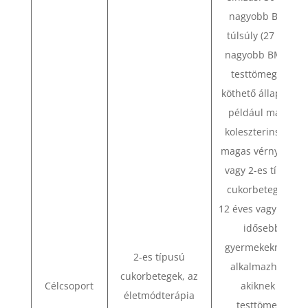
nagyobb BMI,
túlsúly (27 vagy
nagyobb BMI), a
testtömeghez
köthető állapotok,
például magas
koleszterinszint,
magas vérnyomás
vagy 2-es típusú
cukorbetegség.
12 éves vagy annál
idősebb
gyermekeknél is
2-es típusú
alkalmazható,
cukorbetegek, az
Célcsoport
akiknek a
életmódterápia
testtömege