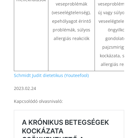
veseproblémák
veseproblémák (pl.
(veseelégtelenség),
új vagy súlyosbodó
epehólyagot érintő
veseelégtelenség),
problémák, súlyos
öngyilkos
allergiás reakciók
gondolatok,
pajzsmirigyrák
kockázata, súlyos
allergiás reakció
Schmidt Judit dietetikus (Youteefool)
2023.02.24
Kapcsolódó olvasnivaló: