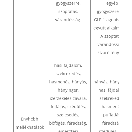
gyógyszerre,
egyéb
szoptatás,
gyógyszerekkel,
várandósság
GLP-1 agonistákkal
együtt alkalmazva.
A szoptatás,
várandósság is
kizáró tényező.
hasi fájdalom,
székrekedés,
hasmenés, hányás,
hányás, hányinger,
hányinger,
hasi fájdalom,
ízérzékelés zavara,
székrekedés,
fejfájás, szédülés,
hasmenés,
szelesedés,
puffadás,
Enyhébb
böfögés, fáradtság,
fáradtság,
mellékhatások
emésztési
szédülés, láz,