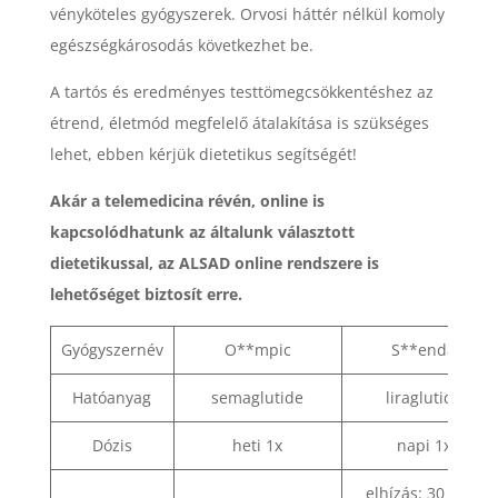
vényköteles gyógyszerek. Orvosi háttér nélkül komoly
egészségkárosodás következhet be.
A tartós és eredményes testtömegcsökkentéshez az
étrend, életmód megfelelő átalakítása is szükséges
lehet, ebben kérjük dietetikus segítségét!
Akár a telemedicina révén, online is
kapcsolódhatunk az általunk választott
dietetikussal, az ALSAD online rendszere is
lehetőséget biztosít erre.
Gyógyszernév
O**mpic
S**enda
Hatóanyag
semaglutide
liraglutide
Dózis
heti 1x
napi 1x
elhízás: 30 vagy