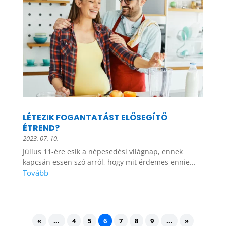
LÉTEZIK FOGANTATÁST ELŐSEGÍTŐ
ÉTREND?
2023. 07. 10.
Július 11-ére esik a népesedési világnap, ennek
kapcsán essen szó arról, hogy mit érdemes ennie...
«
...
4
5
6
7
8
9
...
»