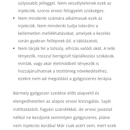
súlyosabb jelleggel. Nem veszélytelenek ezek az
injekciók, szoros orvosi felügyelet szükséges.
Nem mindenki számára alkalmasak ezek az
injekciók. Nem mindenki tudja tolerálni a
kellemetlen mellékhatásokat, amelyek a kezelés
során gyakran fellépnek (ld. a táblázatot).
Nem tárják fel a túlsúly, elhízás valódi okát. A lelki
tényezők, rosszul berögzült táplálkozási szokások,
minták, vagy akár életmódbeli tényezők is
hozzájárulhatnak a testtömeg növekedéséhez,
ezekre nem ad megoldást a gyógyszeres terápia.
Bármely gyógyszer szedése előtt alapvető és
elengedhetetlen az alapos orvosi kivizsgálás. Saját
indíttatásból, fogyási szándékkal, de orvosi javaslat
nélkül ne kezdjünk semmilyen gyógyszeres, pláne
nem injekciós kúrába! Már csak azért sem, mert ezek