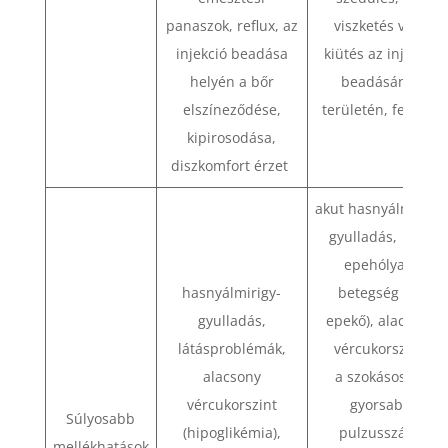
panaszok, reflux, az
viszketés vagy
injekció beadása
kiütés az injekció
helyén a bőr
beadásának
elszíneződése,
területén, fejfájás
kipirosodása,
diszkomfort érzet
akut hasnyálmirigy-
gyulladás, akut
epehólyag-
hasnyálmirigy-
betegség (pl.
gyulladás,
epekő), alacsony
látásproblémák,
vércukorszint,
alacsony
a szokásosnál
vércukorszint
gyorsabb
Súlyosabb
(hipoglikémia),
pulzusszám,
mellékhatások