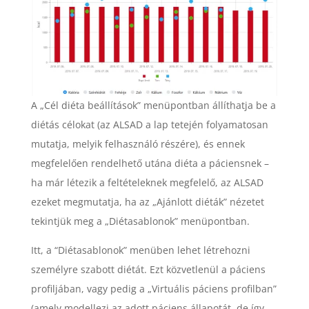
A „Cél diéta beállítások” menüpontban állíthatja be a
diétás célokat (az ALSAD a lap tetején folyamatosan
mutatja, melyik felhasználó részére), és ennek
megfelelően rendelhető utána diéta a páciensnek –
ha már létezik a feltételeknek megfelelő, az ALSAD
ezeket megmutatja, ha az „Ajánlott diéták” nézetet
tekintjük meg a „Diétasablonok” menüpontban.
Itt, a “Diétasablonok” menüben lehet létrehozni
személyre szabott diétát. Ezt közvetlenül a páciens
profiljában, vagy pedig a „Virtuális páciens profilban”
(amely modellezi az adott páciens állapotát, de így