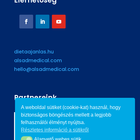
Elérhetőség
dietaajanlas.hu
alsadmedical.com
hello@alsadmedical.com
Partnereink
A weboldal sütiket (cookie-kat) használ, hogy
biztonságos böngészés mellett a legjobb
felhasználói élményt nyújtsa.
Részletes információ a sütikről
Alapvető webes sütik
Alapvető webes sütik