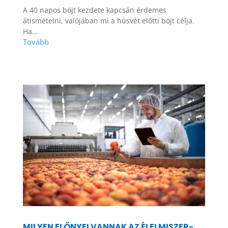
A 40 napos böjt kezdete kapcsán érdemes
átismételni, valójában mi a húsvét előtti böjt célja.
Ha...
MILYEN ELŐNYEI VANNAK AZ ÉLELMISZER-