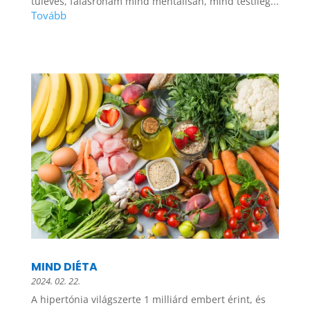
túlevés, falásroham mind mentálisan, mind testileg...
MIND DIÉTA
2024. 02. 22.
A hipertónia világszerte 1 milliárd embert érint, és