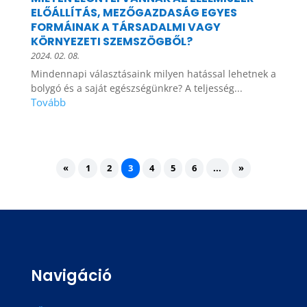
ELŐÁLLÍTÁS, MEZŐGAZDASÁG EGYES
FORMÁINAK A TÁRSADALMI VAGY
KÖRNYEZETI SZEMSZÖGBŐL?
2024. 02. 08.
Mindennapi választásaink milyen hatással lehetnek a
bolygó és a saját egészségünkre? A teljesség...
«
1
2
3
4
5
6
...
»
Navigáció