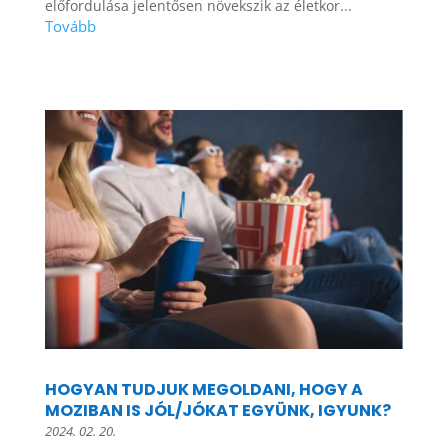
előfordulása jelentősen növekszik az életkor...
HOGYAN TUDJUK MEGOLDANI, HOGY A
MOZIBAN IS JÓL/JÓKAT EGYÜNK, IGYUNK?
2024. 02. 20.