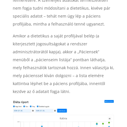
felmérésére. A személyes adatokat természetesen
nem fogja tudni módosítani a dietetikus, kivéve pár
speciális adatot – tehát nem úgy lép a páciens
profiljába, mintha a felhasználó tenné ugyanezt.
Amikor a dietetikus a saját profiljával belép (a
kiterjesztett jogosultságokat a rendszer
adminisztrátorától kapja), akkor a „Páciensek”
menüből a „pácienseim listája” pontban láthatja,
mely felhasználók tartoznak hozzá. Innen választja ki,
mely pácienssel kíván dolgozni – a lista elemére
kattintva léphet be a páciens profiljába, innentől
kezdve az ő adatait fogja látni.