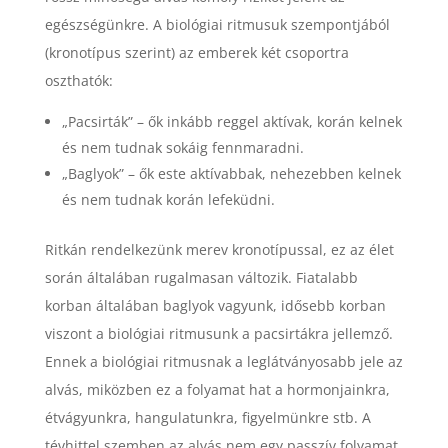
egészségünkre. A biológiai ritmusuk szempontjából
(kronotípus szerint) az emberek két csoportra
oszthatók:
„Pacsirták” – ők inkább reggel aktívak, korán kelnek
és nem tudnak sokáig fennmaradni.
„Baglyok” – ők este aktívabbak, nehezebben kelnek
és nem tudnak korán lefeküdni.
Ritkán rendelkezünk merev kronotípussal, ez az élet
során általában rugalmasan változik. Fiatalabb
korban általában baglyok vagyunk, idősebb korban
viszont a biológiai ritmusunk a pacsirtákra jellemző.
Ennek a biológiai ritmusnak a leglátványosabb jele az
alvás, miközben ez a folyamat hat a hormonjainkra,
étvágyunkra, hangulatunkra, figyelmünkre stb. A
tévhittel szemben az alvás nem egy passzív folyamat,