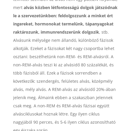
mert
alvás közben létfontosságú dolgok játszódnak
le a szervezetünkben: feldolgozzunk a minket ért
ingereket, hormonokat termelünk, tápanyagokat
raktározunk, immunrendszerünk dolgozik
, stb.
Alvásunk mélysége nem állandó, különböző fázisok
alkotják. Ezeket a fázisokat két nagy csoportba lehet
osztani: beszélhetünk non-REM- és REM-alvásról. A
non-REM-alvás teszi ki az alvásidő 80 százalékát, és
több fázisból áll. Ezek a fázisok sorrendben a
következők: szendergés, felületes alvás, középmély
alvás, mély alvás. A REM-alvás az alvásidő 20%-ában
jelenik meg. Álmaink ebben a szakaszban jelennek
csak meg. A non-REM és REM-alvás fázisai együtt
alvásciklusokat hoznak létre. Egy ilyen ciklus
nagyjából 90 perces, és 5-6 ilyen ciklus azonosítható
egy éjszaka során.