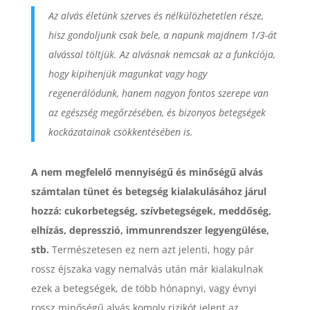
Az alvás életünk szerves és nélkülözhetetlen része,
hisz gondoljunk csak bele, a napunk majdnem 1/3-át
alvással töltjük. Az alvásnak nemcsak az a funkciója,
hogy kipihenjük magunkat vagy hogy
regenerálódunk, hanem nagyon fontos szerepe van
az egészség megőrzésében, és bizonyos betegségek
kockázatainak csökkentésében is.
A nem megfelelő mennyiségű és minőségű alvás
számtalan tünet és betegség kialakulásához járul
hozzá: cukorbetegség, szívbetegségek, meddőség,
elhízás, depresszió, immunrendszer legyengülése,
stb.
Természetesen ez nem azt jelenti, hogy pár
rossz éjszaka vagy nemalvás után már kialakulnak
ezek a betegségek, de több hónapnyi, vagy évnyi
rossz minőségű alvás komoly rizikót jelent az