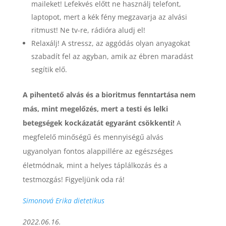
maileket! Lefekvés előtt ne használj telefont,
laptopot, mert a kék fény megzavarja az alvási
ritmust! Ne tv-re, rádióra aludj el!
Relaxálj! A stressz, az aggódás olyan anyagokat
szabadít fel az agyban, amik az ébren maradást
segítik elő.
A pihentető alvás és a bioritmus fenntartása nem
más, mint megelőzés, mert a testi és lelki
betegségek kockázatát egyaránt csökkenti!
A
megfelelő minőségű és mennyiségű alvás
ugyanolyan fontos alappillére az egészséges
életmódnak, mint a helyes táplálkozás és a
testmozgás! Figyeljünk oda rá!
Simonová Erika dietetikus
2022.06.16.