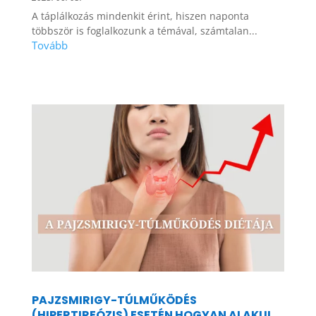
A táplálkozás mindenkit érint, hiszen naponta
többször is foglalkozunk a témával, számtalan...
PAJZSMIRIGY-TÚLMŰKÖDÉS
(HIPERTIREÓZIS) ESETÉN HOGYAN ALAKUL