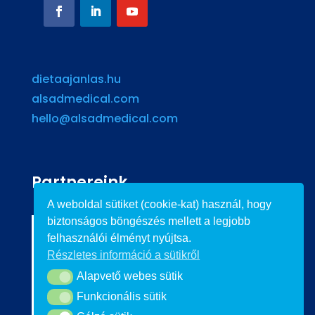
dietaajanlas.hu
alsadmedical.com
hello@alsadmedical.com
Partnereink
A weboldal sütiket (cookie-kat) használ, hogy
biztonságos böngészés mellett a legjobb
felhasználói élményt nyújtsa.
Részletes információ a sütikről
Alapvető webes sütik
Alapvető webes sütik
Funkcionális sütik
Funkcionális sütik