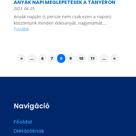
ANYÁK NAPI MEGLEPETÉSEK A TÁNYÉRON
2023. 04. 25.
Anyák napján (s persze nem csak ezen a napon)
köszöntünk minden édesanyát, nagymamát,...
«
...
6
7
8
9
10
11
...
»
Navigáció
Főoldal
Diétázóknak