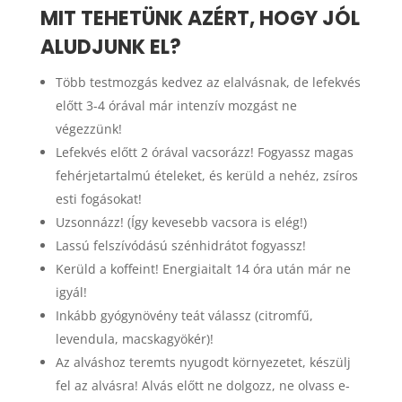
MIT TEHETÜNK AZÉRT, HOGY JÓL
ALUDJUNK EL?
Több testmozgás kedvez az elalvásnak, de lefekvés
előtt 3-4 órával már intenzív mozgást ne
végezzünk!
Lefekvés előtt 2 órával vacsorázz! Fogyassz magas
fehérjetartalmú ételeket, és kerüld a nehéz, zsíros
esti fogásokat!
Uzsonnázz! (Így kevesebb vacsora is elég!)
Lassú felszívódású szénhidrátot fogyassz!
Kerüld a koffeint! Energiaitalt 14 óra után már ne
igyál!
Inkább gyógynövény teát válassz (citromfű,
levendula, macskagyökér)!
Az alváshoz teremts nyugodt környezetet, készülj
fel az alvásra! Alvás előtt ne dolgozz, ne olvass e-