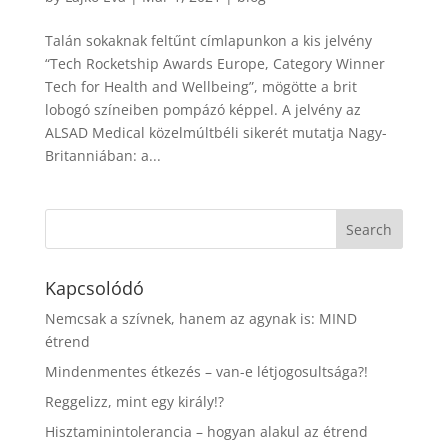
Talán sokaknak feltűnt címlapunkon a kis jelvény
“Tech Rocketship Awards Europe, Category Winner
Tech for Health and Wellbeing”, mögötte a brit
lobogó színeiben pompázó képpel. A jelvény az
ALSAD Medical közelmúltbéli sikerét mutatja Nagy-
Britanniában: a...
Kapcsolódó
Nemcsak a szívnek, hanem az agynak is: MIND
étrend
Mindenmentes étkezés – van-e létjogosultsága?!
Reggelizz, mint egy király!?
Hisztaminintolerancia – hogyan alakul az étrend