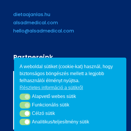
dietaajanlas.hu
alsadmedical.com
hello@alsadmedical.com
Partnereink
A weboldal sütiket (cookie-kat) használ, hogy
biztonságos böngészés mellett a legjobb
felhasználói élményt nyújtsa.
Részletes információ a sütikről
Alapvető webes sütik
Alapvető webes sütik
Funkcionális sütik
Funkcionális sütik
Célzó sütik
Célzó sütik
Analitikus/teljesítmény sütik
Analitikus/teljesítmény sütik