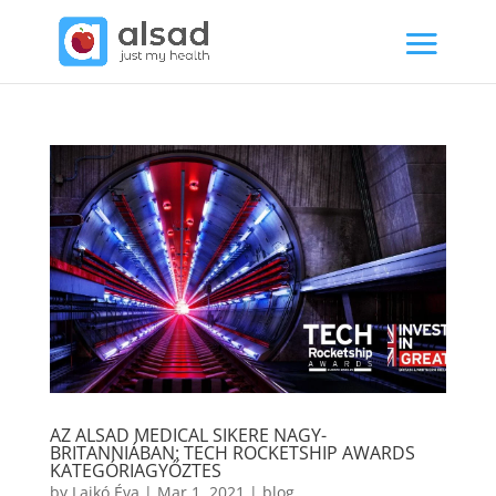
AZ ALSAD MEDICAL SIKERE NAGY-
BRITANNIÁBAN: TECH ROCKETSHIP AWARDS
KATEGÓRIAGYŐZTES
by
Lajkó Éva
|
Mar 1, 2021
|
blog