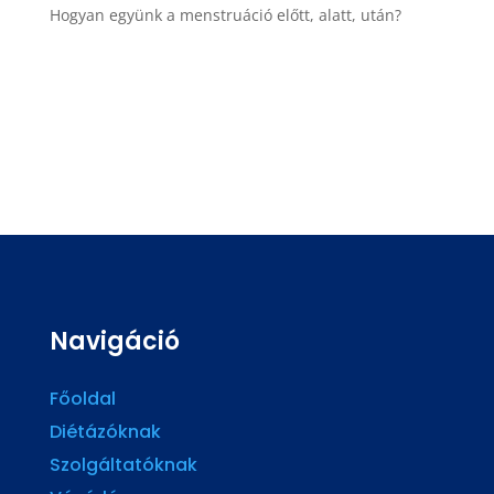
Hogyan együnk a menstruáció előtt, alatt, után?
Navigáció
Főoldal
Diétázóknak
Szolgáltatóknak