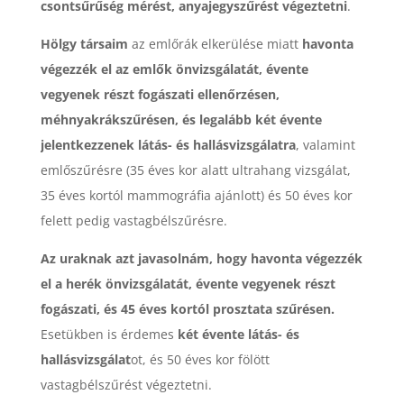
csontsűrűség mérést, anyajegyszűrést végeztetni
.
Hölgy társaim
az emlőrák elkerülése miatt
havonta
végezzék el az emlők önvizsgálatát, évente
vegyenek részt fogászati ellenőrzésen,
méhnyakrákszűrésen, és legalább két évente
jelentkezzenek látás- és hallásvizsgálatra
, valamint
emlőszűrésre (35 éves kor alatt ultrahang vizsgálat,
35 éves kortól mammográfia ajánlott) és 50 éves kor
felett pedig vastagbélszűrésre.
Az uraknak azt javasolnám, hogy havonta végezzék
el a herék önvizsgálatát, évente vegyenek részt
fogászati, és 45 éves kortól prosztata szűrésen.
Esetükben is érdemes
két évente látás- és
hallásvizsgálat
ot, és 50 éves kor fölött
vastagbélszűrést végeztetni.