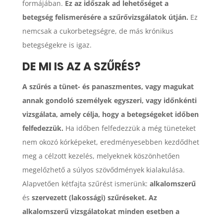
formájában.
Ez az időszak ad lehetőséget a
betegség felismerésére a szűrővizsgálatok útján.
Ez
nemcsak a cukorbetegségre, de más krónikus
betegségekre is igaz.
DE MI IS AZ A SZŰRÉS?
A szűrés a tünet- és panaszmentes, vagy magukat
annak gondoló személyek egyszeri, vagy időnkénti
vizsgálata, amely célja, hogy a betegségeket időben
felfedezzük.
Ha időben felfedezzük a még tüneteket
nem okozó kórképeket, eredményesebben kezdődhet
meg a célzott kezelés, melyeknek köszönhetően
megelőzhető a súlyos szövődmények kialakulása.
Alapvetően kétfajta szűrést ismerünk:
alkalomszerű
és
szervezett (lakossági) szűréseket. Az
alkalomszerű vizsgálatokat minden esetben a