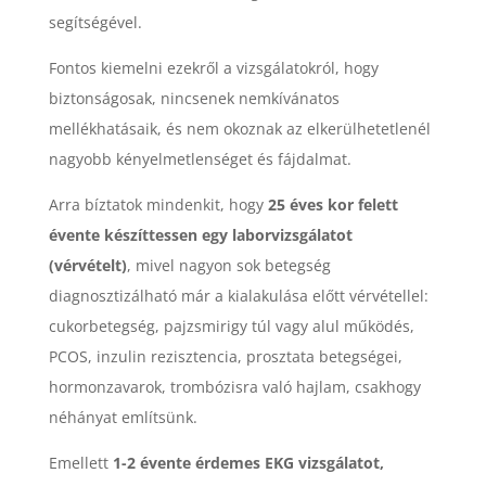
segítségével.
Fontos kiemelni ezekről a vizsgálatokról, hogy
biztonságosak, nincsenek nemkívánatos
mellékhatásaik, és nem okoznak az elkerülhetetlenél
nagyobb kényelmetlenséget és fájdalmat.
Arra bíztatok mindenkit, hogy
25 éves kor felett
évente készíttessen egy laborvizsgálatot
(vérvételt)
, mivel nagyon sok betegség
diagnosztizálható már a kialakulása előtt vérvétellel:
cukorbetegség, pajzsmirigy túl vagy alul működés,
PCOS, inzulin rezisztencia, prosztata betegségei,
hormonzavarok, trombózisra való hajlam, csakhogy
néhányat említsünk.
Emellett
1-2 évente érdemes EKG vizsgálatot,