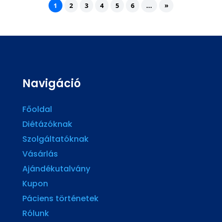
1
2
3
4
5
6
...
»
Navigáció
Főoldal
Diétázóknak
Szolgáltatóknak
Vásárlás
Ajándékutalvány
Kupon
Páciens történetek
Rólunk