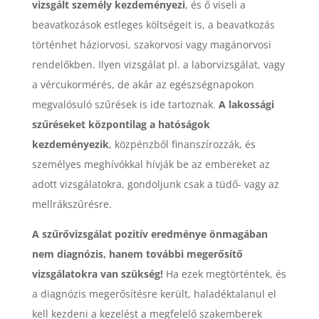
vizsgált személy kezdeményezi
, és ő viseli a
beavatkozások estleges költségeit is, a beavatkozás
történhet háziorvosi, szakorvosi vagy magánorvosi
rendelőkben. Ilyen vizsgálat pl. a laborvizsgálat, vagy
a vércukormérés, de akár az egészségnapokon
megvalósuló szűrések is ide tartoznak.
A lakossági
szűréseket központilag a hatóságok
kezdeményezik
, közpénzből finanszírozzák, és
személyes meghívókkal hívják be az embereket az
adott vizsgálatokra, gondoljunk csak a tüdő- vagy az
mellrákszűrésre.
A szűrővizsgálat pozitív eredménye önmagában
nem diagnózis, hanem további megerősítő
vizsgálatokra van szükség!
Ha ezek megtörténtek, és
a diagnózis megerősítésre került, haladéktalanul el
kell kezdeni a kezelést a megfelelő szakemberek