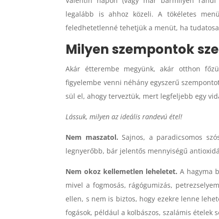
Valentin napon (vagy már bármilyen randi 
legalább is ahhoz közeli. A tökéletes men
feledhetetlenné tehetjük a menüt, ha tudatosa
Milyen szempontok sze
Akár étterembe megyünk, akár otthon főzü
figyelembe venni néhány egyszerű szempontot. 
sül el, ahogy terveztük, mert legfeljebb egy v
Lássuk, milyen az ideális randevú étel!
Nem maszatol.
Sajnos, a paradicsomos szós
legnyerőbb, bár jelentős mennyiségű antioxid
Nem okoz kellemetlen leheletet.
A hagyma bá
mivel a fogmosás, rágógumizás, petrezselyem
ellen, s nem is biztos, hogy ezekre lenne leh
fogások, például a kolbászos, szalámis ételek 