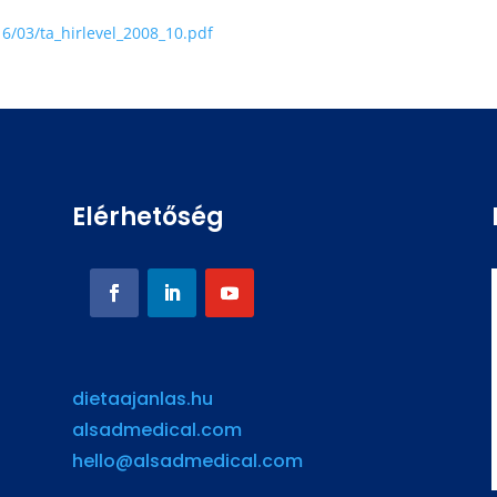
/03/ta_hirlevel_2008_10.pdf
Elérhetőség
dietaajanlas.hu
alsadmedical.com
hello@alsadmedical.com