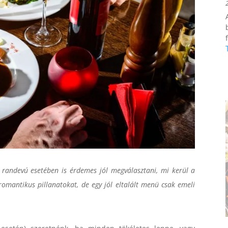
f
ő randevú esetében is érdemes jól megválasztani, mi kerül a
romantikus pillanatokat, de egy jól eltalált menü csak emeli