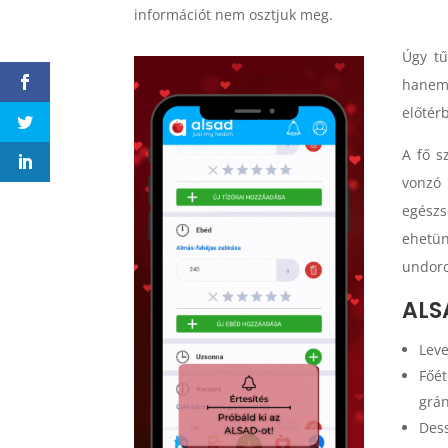
információt nem osztjuk meg.
Úgy tű
hanem 
előtér
A fő s
vonzó 
egész
ehetü
undoro
ALS
Leve
Főé
grá
Des