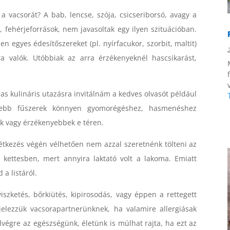
a vacsorát? A bab, lencse, szója, csicseriborsó, avagy a
, fehérjeforrások, nem javasoltak egy ilyen szituációban.
en egyes édesítőszereket (pl. nyírfacukor, szorbit, maltit)
a valók. Utóbbiak az arra érzékenyeknél hascsikarást,
s kulináris utazásra invitálnám a kedves olvasót például
sebb fűszerek könnyen gyomorégéshez, hasmenéshez
ak vagy érzékenyebbek e téren.
tkezés végén vélhetően nem azzal szeretnénk tölteni az
kettesben, mert annyira laktató volt a lakoma. Emiatt
a listáról.
iszketés, bőrkiütés, kipirosodás, vagy éppen a rettegett
jelezzük vacsorapartnerünknek, ha valamire allergiásak
végre az egészségünk, életünk is múlhat rajta, ha ezt az