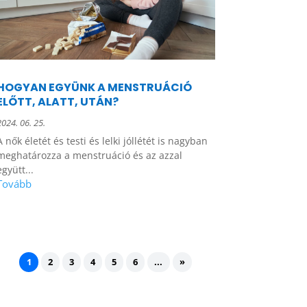
HOGYAN EGYÜNK A MENSTRUÁCIÓ
ELŐTT, ALATT, UTÁN?
2024. 06. 25.
A nők életét és testi és lelki jóllétét is nagyban
meghatározza a menstruáció és az azzal
együtt...
1
2
3
4
5
6
...
»