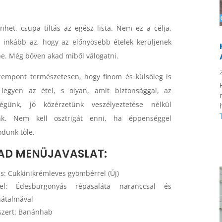
nhet, csupa tiltás az egész lista. Nem ez a célja,
inkább az, hogy az előnyösebb ételek kerüljenek
be. Még bőven akad miből válogatni.
zempont természetesen, hogy finom és külsőleg is
legyen az étel, s olyan, amit biztonsággal, az
ségünk, jó közérzetünk veszélyeztetése nélkül
nk. Nem kell osztrigát enni, ha éppenséggel
dunk tőle.
AD MENÜJAVASLAT:
s: Cukkinikrémleves gyömbérrel (Új)
tel: Édesburgonyás répasaláta naranccsal és
nátalmával
szert: Banánhab