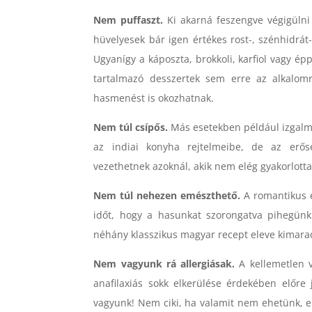
Nem puffaszt.
Ki akarná feszengve végigülni 
hüvelyesek bár igen értékes rost-, szénhidrát-
Ugyanígy a káposzta, brokkoli, karfiol vagy épp
tartalmazó desszertek sem erre az alkalomr
hasmenést is okozhatnak.
Nem túl csípős.
Más esetekben például izgalma
az indiai konyha rejtelmeibe, de az erő
vezethetnek azoknál, akik nem elég gyakorlott
Nem túl nehezen emészthető.
A romantikus é
időt, hogy a hasunkat szorongatva pihegünk 
néhány klasszikus magyar recept eleve kimarad 
Nem vagyunk rá allergiásak.
A kellemetlen v
anafilaxiás sokk elkerülése érdekében előre 
vagyunk! Nem ciki, ha valamit nem ehetünk, el