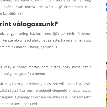
esetén) szeretnénk, ha minden tökéletes lenne, vagy
ü inkább csak mítosz, de azért – jó értelemben is –
n készülünk rá.
rint válogassunk?
nk, vagy esetleg házhoz rendeljük az ételt, érdemes
Persze akkor is jól alakulhat az este, ha valami nem úgy
idám emlék marad. Utólag legalább is.
z vagy a céklás mártás nem biztos, hogy most lesz a
ánssal gazdagítanák a menüt.
rmely formája a lehetséges összetevők körén kívül esik,
zöld rágcsálása sem feltétlenül elegendő a hagymaszag
etőségünk. Ugyanígy az erősen karakteres ízű, fűszeresebb
sem most kerüljenek elő.