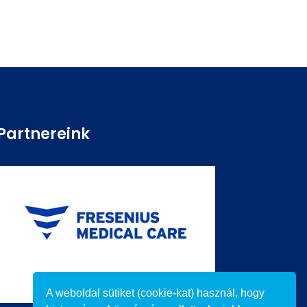
Partnereink
A weboldal sütiket (cookie-kat) használ, hogy