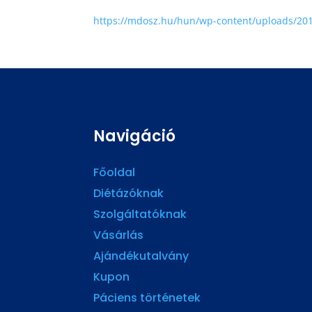
https://mdosz.hu/hun/wp-content/uploads/2016
Navigáció
Főoldal
Diétázóknak
Szolgáltatóknak
Vásárlás
Ajándékutalvány
Kupon
Páciens történetek