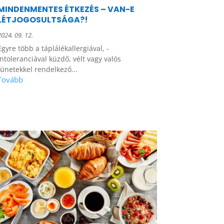
MINDENMENTES ÉTKEZÉS – VAN-E
LÉTJOGOSULTSÁGA?!
2024. 09. 12.
Egyre több a táplálékallergiával, -
intoleranciával küzdő, vélt vagy valós
tünetekkel rendelkező...