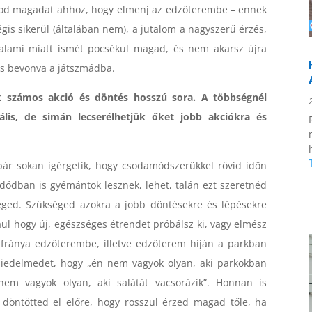
lálnod magadat ahhoz, hogy elmenj az edzőterembe – ennek
gis sikerül (általában nem), a jutalom a nagyszerű érzés,
alami miatt ismét pocsékul magad, és nem akarsz újra
is bevonva a játszmádba.
nk számos akció és döntés hosszú sora. A többségnél
lis, de simán lecserélhetjük őket jobb akciókra és
bár sokan ígérgetik, hogy csodamódszerükkel rövid időn
sdódban is gyémántok lesznek, lehet, talán ezt szeretnéd
éged. Szükséged azokra a jobb döntésekre és lépésekre
ul hogy új, egészséges étrendet próbálsz ki, vagy elmész
 fránya edzőterembe, illetve edzőterem híján a parkban
hiedelmedet, hogy „én nem vagyok olyan, aki parkokban
em vagyok olyan, aki salátát vacsorázik”. Honnan is
döntötted el előre, hogy rosszul érzed magad tőle, ha