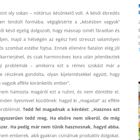
nt oly sokan – nótórius későnkelő volt. A késői ébredés
en lendült formába, végigkísérte a „késésben vagyok”
től késő éjjelig dolgozott, hogy másnap ismét fáradtan és
jen, majd a hétvégén az egész heti stresszt valamilyen
ós szombat estébe fojtsa. Ennek ellenére fiatalon elég jól
 karrierjével, és csak harmincéves kora után jelentkeztek
gi problémák – amikorra ezt a rémes szokást már a
e részének gondolta, olyan kijelentésekkel együtt, hogy
 vagyok afféle koránkelős ember”.
nem hámozta magáról ezt a rutint, és nem döntötte el,
inden ilyesmivel küzdőnek: hagyd ki „magadat” az efféle
 problémát.
Tedd fel magadnak a kérdést: „Hasznos ezt
 egyszerűen tedd meg. Ha elsőre nem sikerül, de még
szer. Ha pedig már nem tűnik hasznosnak, hagyd abba.
em emberek, akik gyakran csinálnak produktív dolgokat.