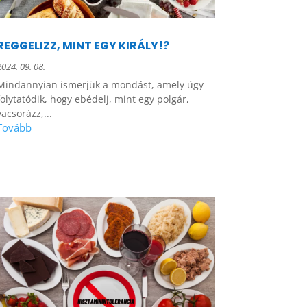
REGGELIZZ, MINT EGY KIRÁLY!?
2024. 09. 08.
Mindannyian ismerjük a mondást, amely úgy
folytatódik, hogy ebédelj, mint egy polgár,
vacsorázz,...