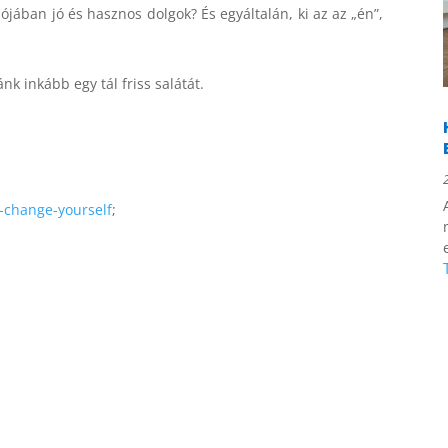
jában jó és hasznos dolgok? És egyáltalán, ki az az „én”,
nk inkább egy tál friss salátát.
o-change-yourself
;