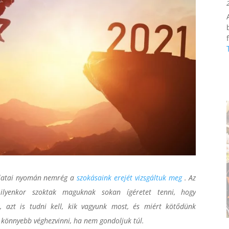
f
olatai nyomán nemrég a
szokásaink erejét vizsgáltuk meg
. Az
ilyenkor szoktak maguknak sokan ígéretet tenni, hogy
, azt is tudni kell, kik vagyunk most, és miért kötődünk
l könnyebb véghezvinni, ha nem gondoljuk túl.