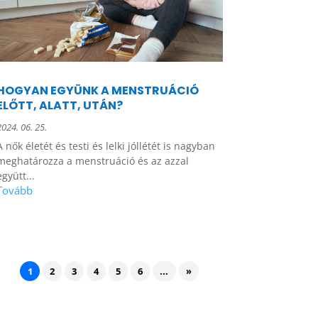
HOGYAN EGYÜNK A MENSTRUÁCIÓ
ELŐTT, ALATT, UTÁN?
2024. 06. 25.
A nők életét és testi és lelki jóllétét is nagyban
meghatározza a menstruáció és az azzal
együtt...
1
2
3
4
5
6
...
»