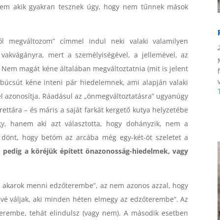
nem akik gyakran tesznek úgy, hogy nem tűnnek mások
ől megváltozom” címmel indul neki valaki valamilyen
 vakvágányra, mert a személyiségével, a jellemével, az
. Nem magát kéne általában megváltoztatnia (mit is jelent
búcsút kéne inteni pár hiedelemnek, ami alapján valaki
el azonosítja. Ráadásul az „önmegváltoztatásra” ugyanúgy
rettára – és máris a saját farkát kergető kutya helyzetébe
y, hanem aki azt választotta, hogy dohányzik, nem a
 dönt, hogy betöm az arcába még egy-két-öt szeletet a
 pedig a köréjük épített önazonosság-hiedelmek, vagy
el akarok menni edzőterembe”, az nem azonos azzal, hogy
akivé váljak, aki minden héten elmegy az edzőterembe”. Az
terembe, tehát elindulsz (vagy nem). A második esetben