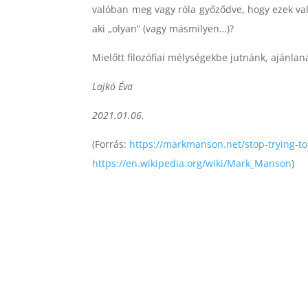
valóban meg vagy róla győződve, hogy ezek való
aki „olyan” (vagy másmilyen…)?
Mielőtt filozófiai mélységekbe jutnánk, ajánlaná
Lajkó Éva
2021.01.06.
(Forrás:
https://markmanson.net/stop-trying-t
https://en.wikipedia.org/wiki/Mark_Manson
)