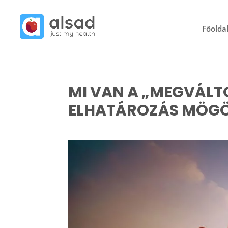
Főolda
MI VAN A „MEGVÁL
ELHATÁROZÁS MÖGÖT