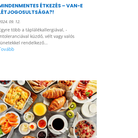
MINDENMENTES ÉTKEZÉS – VAN-E
LÉTJOGOSULTSÁGA?!
2024. 09. 12.
Egyre több a táplálékallergiával, -
intoleranciával küzdő, vélt vagy valós
tünetekkel rendelkező...