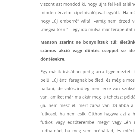
viszont azt mondod ki, hogy újra fel kell ta
minden érzelmi cipelnivalójával együtt. Ha mé
hogy „új emberré” váltál –amíg nem érzed v
„megváltozni” – egy idő múlva már terapeutát 
Manson szerint ne bonyolítsuk túl: életü
számos akció vagy döntés cseppet se ideá
döntésekre.
Egy másik írásában pedig arra figyelmeztet: 
belül „új ént” faragnak belőled, és még a mo
hallani, de valószínűleg nem erre van szüks
van, amiket már ma akár meg is tehetsz: példá
(ja, nem mész el, mert zárva van :D) abba a
futkosol, ha nem esik. Otthon hagyva azt a 
futkos vagy edzőterembe megy” vagy „én n
tudhatnád, ha meg sem próbáltad, és miért 