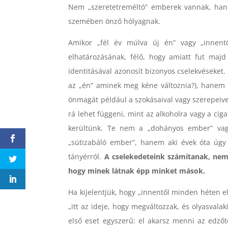
Nem „szeretetreméltó” emberek vannak, ha
szemében önző hólyagnak.
Amikor „fél év múlva új én” vagy „innent
elhatározásának, félő, hogy amiatt fut majd
identitásával azonosít bizonyos cselekvéseket
az „én” aminek meg kéne változnia?), hanem 
önmagát például a szokásaival vagy szerepeiv
rá lehet függeni, mint az alkoholra vagy a ciga
kerültünk. Te nem a „dohányos ember” vag
„sütizabáló ember”, hanem aki évek óta úgy
tányérról.
A cselekedeteink számítanak, nem
hogy minek látnak épp minket mások.
Ha kijelentjük, hogy „innentől minden héten 
„itt az ideje, hogy megváltozzak, és olyasval
első eset egyszerű: el akarsz menni az edző