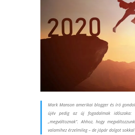
Mark Manson amerikai blogger és író gond
újév pedig az új fogadalmak időszaka: 
„megváltoznak”. Ahhoz, hogy megváltozzunk
valamihez érzelmileg – de jópár dolgot sokka