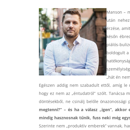
Manson – mi
után nehez
érzése, ami
későn ébred
piálós-buliz
boldogult a
hatékonysá
személyiség
„hát én nem
Egészen addig nem szabadult ettől, amíg le 
hogy ez nem az „éntudatról” szólt. Tanácsa m
döntésekből, ne csinálj belőle önazonossági
megtenni?” – és ha a válasz „igen”, akkor
mindig hasznosnak tűnik, fuss neki még egy
Szerinte nem „produktív emberek” vannak, han