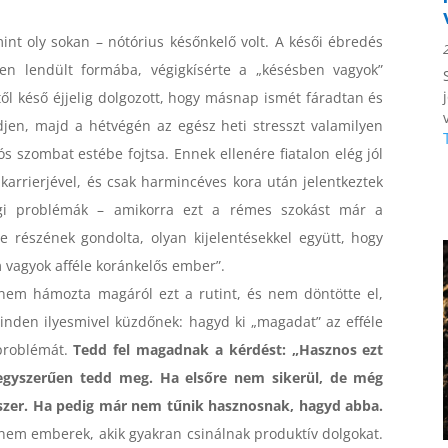
nt oly sokan – nótórius későnkelő volt. A késői ébredés
en lendült formába, végigkísérte a „késésben vagyok”
től késő éjjelig dolgozott, hogy másnap ismét fáradtan és
jen, majd a hétvégén az egész heti stresszt valamilyen
ós szombat estébe fojtsa. Ennek ellenére fiatalon elég jól
 karrierjével, és csak harmincéves kora után jelentkeztek
gi problémák – amikorra ezt a rémes szokást már a
e részének gondolta, olyan kijelentésekkel együtt, hogy
 vagyok afféle koránkelős ember”.
nem hámozta magáról ezt a rutint, és nem döntötte el,
inden ilyesmivel küzdőnek: hagyd ki „magadat” az efféle
 problémát.
Tedd fel magadnak a kérdést: „Hasznos ezt
 egyszerűen tedd meg. Ha elsőre nem sikerül, de még
szer. Ha pedig már nem tűnik hasznosnak, hagyd abba.
em emberek, akik gyakran csinálnak produktív dolgokat.