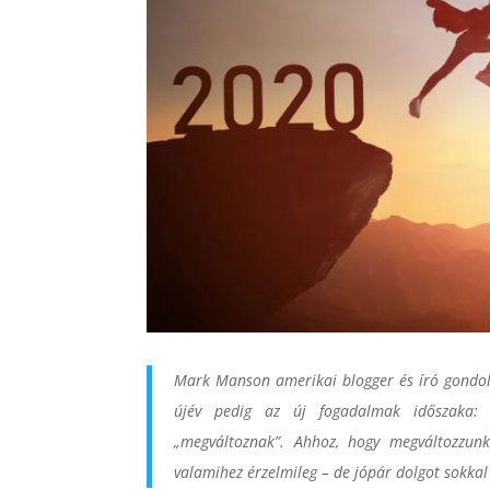
Mark Manson amerikai blogger és író gond
újév pedig az új fogadalmak időszaka: 
„megváltoznak”. Ahhoz, hogy megváltozzunk
valamihez érzelmileg – de jópár dolgot sokka