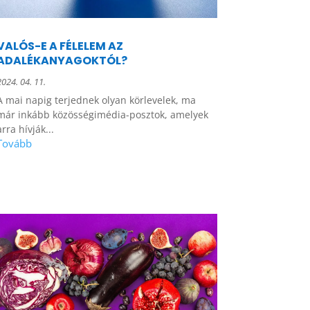
VALÓS-E A FÉLELEM AZ
ADALÉKANYAGOKTÓL?
2024. 04. 11.
A mai napig terjednek olyan körlevelek, ma
már inkább közösségimédia-posztok, amelyek
arra hívják...