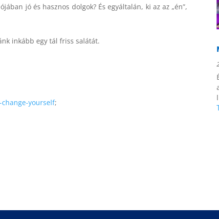
jában jó és hasznos dolgok? És egyáltalán, ki az az „én”,
nk inkább egy tál friss salátát.
o-change-yourself
;