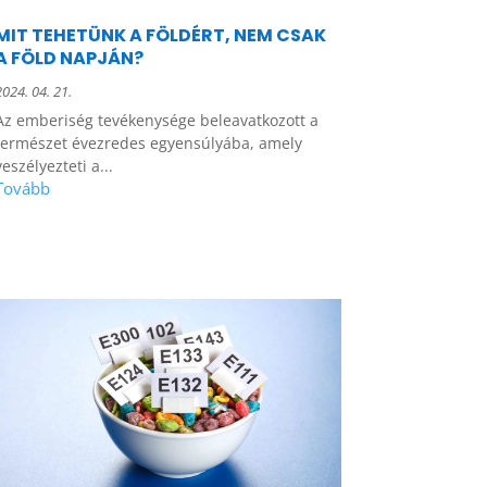
MIT TEHETÜNK A FÖLDÉRT, NEM CSAK
A FÖLD NAPJÁN?
2024. 04. 21.
Az emberiség tevékenysége beleavatkozott a
természet évezredes egyensúlyába, amely
veszélyezteti a...