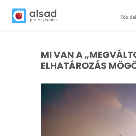
Főolda
MI VAN A „MEGVÁL
ELHATÁROZÁS MÖGÖT