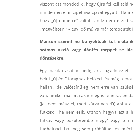
viszont azt mondod ki, hogy újra fel kell ta
minden érzelmi cipelnivalójával együtt. Ha mé
hogy „új emberré” váltál –amíg nem érzed v
„megváltozni” – egy idő múlva már terapeutát 
Manson szerint ne bonyolítsuk túl: életü
számos akció vagy döntés cseppet se ideá
döntésekre.
Egy másik írásában pedig arra figyelmeztet: 
belül „új ént” faragnak belőled, és még a mo
hallani, de valószínűleg nem erre van szüks
van, amiket már ma akár meg is tehetsz: példá
(ja, nem mész el, mert zárva van :D) abba a
futkosol, ha nem esik. Otthon hagyva azt a 
futkos vagy edzőterembe megy” vagy „én n
tudhatnád, ha meg sem próbáltad, és miért 