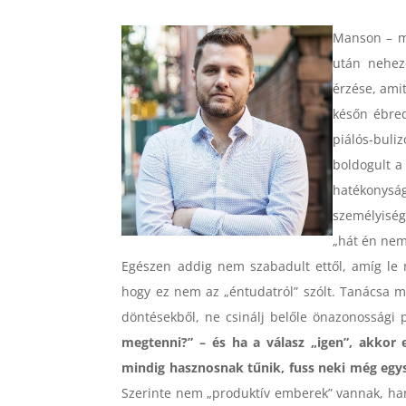
Manson – mi
után nehez
érzése, ami
későn ébred
piálós-buliz
boldogult a
hatékonysá
személyiség
„hát én nem
Egészen addig nem szabadult ettől, amíg le 
hogy ez nem az „éntudatról” szólt. Tanácsa m
döntésekből, ne csinálj belőle önazonossági
megtenni?” – és ha a válasz „igen”, akkor
mindig hasznosnak tűnik, fuss neki még egy
Szerinte nem „produktív emberek” vannak, han