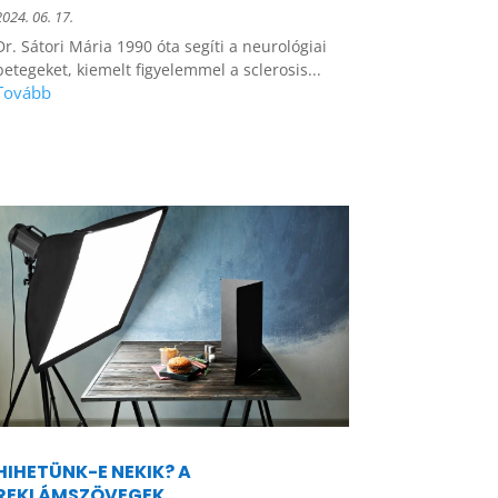
2024. 06. 17.
Dr. Sátori Mária 1990 óta segíti a neurológiai
betegeket, kiemelt figyelemmel a sclerosis...
HIHETÜNK-E NEKIK? A
REKLÁMSZÖVEGEK