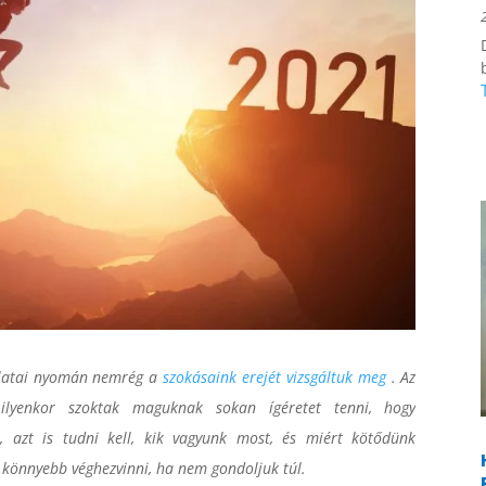
olatai nyomán nemrég a
szokásaink erejét vizsgáltuk meg
. Az
ilyenkor szoktak maguknak sokan ígéretet tenni, hogy
, azt is tudni kell, kik vagyunk most, és miért kötődünk
l könnyebb véghezvinni, ha nem gondoljuk túl.