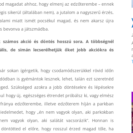
lálnod magadat ahhoz, hogy elmenj az edzőterembe – ennek
gis sikerül (általában nem), a jutalom a nagyszerű érzés,
alami miatt ismét pocsékul magad, és nem akarsz újra
is bevonva a játszmádba.
nk számos akció és döntés hosszú sora. A többségnél
lis, de simán lecserélhetjük őket jobb akciókra és
bár sokan ígérgetik, hogy csodamódszerükkel rövid időn
sdódban is gyémántok lesznek, lehet, talán ezt szeretnéd
éged. Szükséged azokra a jobb döntésekre és lépésekre
ul hogy új, egészséges étrendet próbálsz ki, vagy elmész
 fránya edzőterembe, illetve edzőterem híján a parkban
hiedelmedet, hogy „én nem vagyok olyan, aki parkokban
em vagyok olyan, aki salátát vacsorázik”. Honnan is
döntötted el előre, hogy rosszul érzed magad tőle, ha