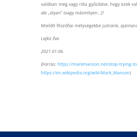
valóban meg vagy róla győződve, hogy ezek való
aki „olyan” (vagy másmilyen…)?
Mielőtt filozófiai mélységekbe jutnánk, ajánlaná
Lajkó Éva
2021.01.06.
(Forrás:
https://markmanson.net/stop-trying-t
https://en.wikipedia.org/wiki/Mark_Manson
)