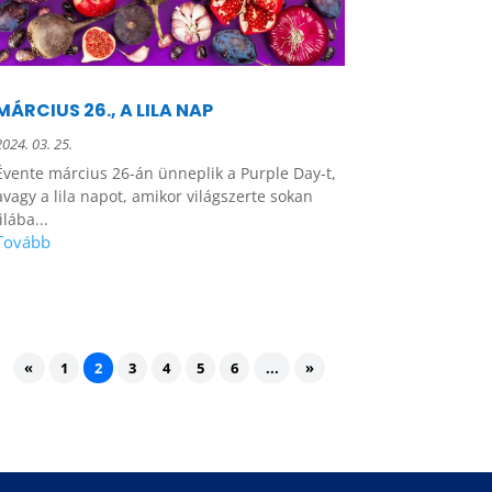
MÁRCIUS 26., A LILA NAP
2024. 03. 25.
Évente március 26-án ünneplik a Purple Day-t,
avagy a lila napot, amikor világszerte sokan
lilába...
«
1
2
3
4
5
6
...
»