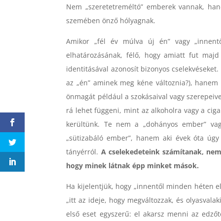
Nem „szeretetreméltó” emberek vannak, ha
szemében önző hólyagnak.
Amikor „fél év múlva új én” vagy „innent
elhatározásának, félő, hogy amiatt fut majd
identitásával azonosít bizonyos cselekvéseket
az „én” aminek meg kéne változnia?), hanem 
önmagát például a szokásaival vagy szerepeiv
rá lehet függeni, mint az alkoholra vagy a ciga
kerültünk. Te nem a „dohányos ember” vag
„sütizabáló ember”, hanem aki évek óta úgy
tányérról.
A cselekedeteink számítanak, nem
hogy minek látnak épp minket mások.
Ha kijelentjük, hogy „innentől minden héten 
„itt az ideje, hogy megváltozzak, és olyasval
első eset egyszerű: el akarsz menni az edző