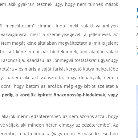
nem akik gyakran tesznek úgy, hogy nem tűnnek mások
ől megváltozom” címmel indul neki valaki valamilyen
 vakvágányra, mert a személyiségével, a jellemével, az
. Nem magát kéne általában megváltoztatnia (mit is jelent
búcsút kéne inteni pár hiedelemnek, ami alapján valaki
el azonosítja. Ráadásul az „önmegváltoztatásra” ugyanúgy
rettára – és máris a saját farkát kergető kutya helyzetébe
y, hanem aki azt választotta, hogy dohányzik, nem a
 dönt, hogy betöm az arcába még egy-két-öt szeletet a
 pedig a köréjük épített önazonosság-hiedelmek, vagy
el akarok menni edzőterembe”, az nem azonos azzal, hogy
akivé váljak, aki minden héten elmegy az edzőterembe”. Az
terembe, tehát elindulsz (vagy nem). A második esetben