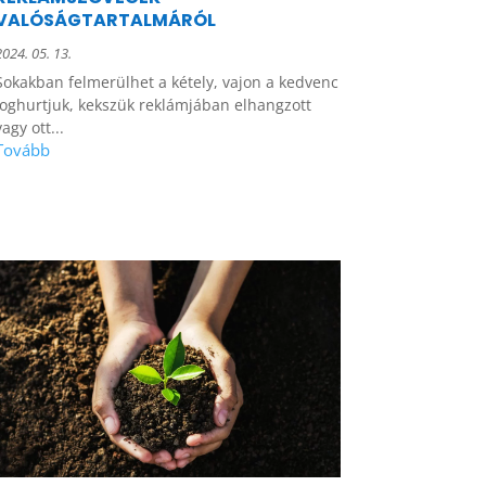
VALÓSÁGTARTALMÁRÓL
2024. 05. 13.
Sokakban felmerülhet a kétely, vajon a kedvenc
joghurtjuk, kekszük reklámjában elhangzott
vagy ott...