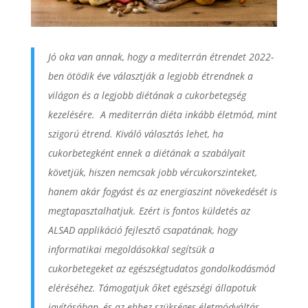
Jó oka van annak, hogy a mediterrán étrendet 2022-
ben ötödik éve választják a legjobb étrendnek a
világon és a legjobb diétának a cukorbetegség
kezelésére. A mediterrán diéta inkább életmód, mint
szigorú étrend. Kiváló választás lehet, ha
cukorbetegként ennek a diétának a szabályait
követjük, hiszen nemcsak jobb vércukorszinteket,
hanem akár fogyást és az energiaszint növekedését is
megtapasztalhatjuk. Ezért is fontos küldetés az
ALSAD applikáció fejlesztő csapatának, hogy
informatikai megoldásokkal segítsük a
cukorbetegeket az egészségtudatos gondolkodásmód
eléréséhez. Támogatjuk őket egészségi állapotuk
javításában, és az ehhez szükséges életmódváltás