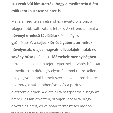
is. Ezenkívül kimutatták, hogy a mediterrán diéta
csökkenti a HbA1c szintet is.
Maga a mediterrán étrend egy gyűjtőfogalom, a
világon több változata is létezik. Az étrend alapját a
növényi eredetű táplálékok
(zöldségek,
gyümölcsök), a
teljes kiőrlésű gabonatermékek
,
hüvelyesek
,
olajos magvak
,
olívaolajok
,
halak
és
sovány húsok
képezik.
Mérsékelt mennyiségben
tartalmaz ez a diéta tejet, tejterméket, vörös húsokat.
A mediterrán diéta egy olyan életmód része kellene,
hogy legyen, ahol kiemelt szerepe van a rendszeres
testmozgásnak, a pihenésnek és a pozitív
életszemléletnek. A diéta arra összpontosít, hogy az
ember lassan étkezzen, szánjon időt arra, hogy
élvezze az ételt, és valóban természetes módon