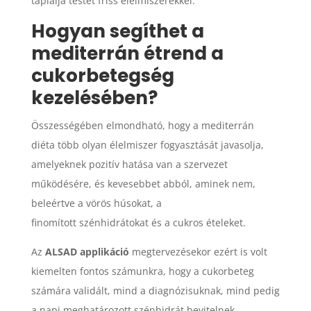
táplálja testét friss élelmiszerekkel.
Hogyan segíthet a
mediterrán étrend a
cukorbetegség
kezelésében?
Összességében elmondható, hogy a mediterrán
diéta több olyan élelmiszer fogyasztását javasolja,
amelyeknek pozitív hatása van a szervezet
működésére, és kevesebbet abból, aminek nem,
beleértve a vörös húsokat, a
finomított szénhidrátokat és a cukros ételeket.
Az
ALSAD applikáció
megtervezésekor ezért is volt
kiemelten fontos számunkra, hogy a cukorbeteg
számára validált, mind a diagnózisuknak, mind pedig
a napi meghatározott szénhidrát bevitelnek