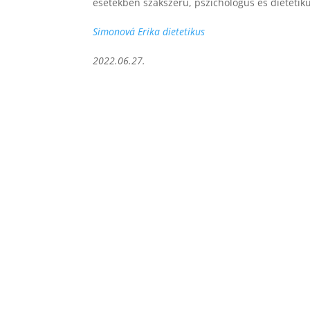
esetekben szakszerű, pszichológus és dietetikus
Simonová Erika dietetikus
2022.06.27.