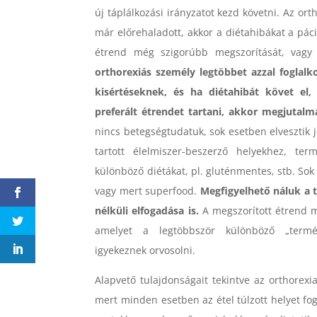
új táplálkozási irányzatot kezd követni. Az o
már előrehaladott, akkor a diétahibákat a pá
étrend még szigorúbb megszorítását, vagy
orthorexiás személy legtöbbet azzal foglalko
kisértéseknek, és ha diétahibát követ el,
preferált étrendet tartani, akkor megjutal
nincs betegségtudatuk, sok esetben elvesztik 
tartott élelmiszer-beszerző helyekhez, ter
különböző diétákat, pl. gluténmentes, stb. Sok
vagy mert superfood.
Megfigyelhető náluk a t
nélküli elfogadása is.
A megszorított étrend mi
amelyet a legtöbbször különböző „termész
igyekeznek orvosolni.
Alapvető tulajdonságait tekintve az orthorex
mert minden esetben az étel túlzott helyet fog