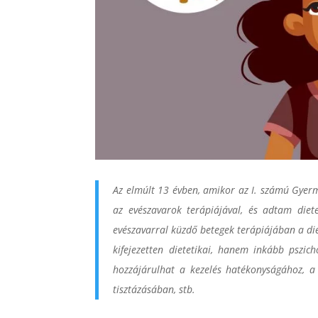
Az elmúlt 13 évben, amikor az I. számú Gyerm
az evészavarok terápiájával, és adtam diete
evészavarral küzdő betegek terápiájában a di
kifejezetten dietetikai, hanem inkább pszic
hozzájárulhat a kezelés hatékonyságához, a 
tisztázásában, stb.