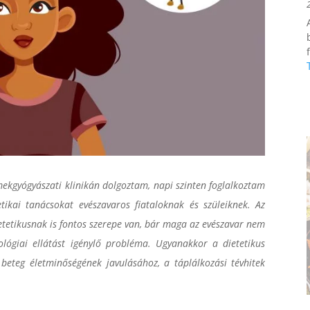
f
ekgyógyászati klinikán dolgoztam, napi szinten foglalkoztam
tikai tanácsokat evészavaros fiataloknak és szüleiknek. Az
etetikusnak is fontos szerepe van, bár maga az evészavar nem
hológiai ellátást igénylő probléma. Ugyanakkor a dietetikus
beteg életminőségének javulásához, a táplálkozási tévhitek