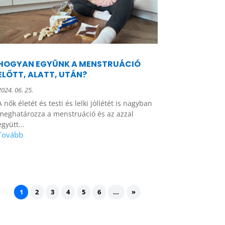
HOGYAN EGYÜNK A MENSTRUÁCIÓ
ELŐTT, ALATT, UTÁN?
2024. 06. 25.
A nők életét és testi és lelki jóllétét is nagyban
meghatározza a menstruáció és az azzal
együtt...
1
2
3
4
5
6
...
»