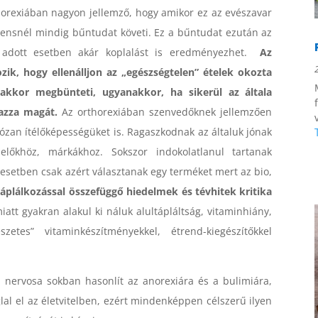
rthorexiában nagyon jellemző, hogy amikor ez az evészavar
ciensnél mindig bűntudat követi. Ez a bűntudat ezután az
 adott esetben akár koplalást is eredményezhet.
Az
zik, hogy ellenálljon az „egészségtelen” ételek okozta
 akkor megbünteti, ugyanakkor, ha sikerül az általa
mazza magát.
Az orthorexiában szenvedőknek jellemzően
józan ítélőképességüket is. Ragaszkodnak az általuk jónak
melőkhöz, márkákhoz. Sokszor indokolatlanul tartanak
 esetben csak azért választanak egy terméket mert az bio,
áplálkozással összefüggő hiedelmek és tévhitek kritika
att gyakran alakul ki náluk alultápláltság, vitaminhiány,
etes” vitaminkészítményekkel, étrend-kiegészítőkkel
ia nervosa sokban hasonlít az anorexiára és a bulimiára,
lal el az életvitelben, ezért mindenképpen célszerű ilyen