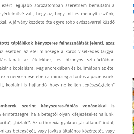
ezért legújabb sorozatomban szeretném bemutatni a
egyértelművé vált, hogy az, hogy mit és mennyit eszünk,
kal. A járvány kezdete óta egyre több evészavarral küzdő
ott) táplálékok kényszeres felhasználását jelenti, azaz
 esetben az étel minősége a kóros viselkedés tárgya,
társítanak az ételekhez, és bizonyos szituációkban
akár a koplalásra. Míg anorexiában és bulimiában az étel
rexia nervosa esetében a minőség a fontos a páciensnek.
t, koplalni is hajlandó, hogy ne kelljen „egészségtelen”
mberek szerint kényszeres-fóbiás vonásokkal is
érintettségre, ha a betegtől olyan kifejezéseket hallunk,
rító”, „hizlaló”. Az orthorexia gyakran „ártatlanul” indul,
ónikus betegségét, vagy javítsa általános közérzetét, vagy