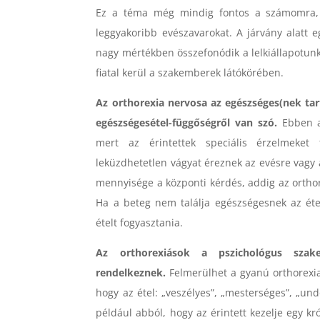
Ez a téma még mindig fontos a számomra, 
leggyakoribb evészavarokat. A járvány alatt 
nagy mértékben összefonódik a lelkiállapotunk
fiatal kerül a szakemberek látókörében.
Az orthorexia nervosa az egészséges(nek tart
egészségesétel-függőségről van szó.
Ebben az
mert az érintettek speciális érzelmeket 
leküzdhetetlen vágyat éreznek az evésre vagy 
mennyisége a központi kérdés, addig az ortho
Ha a beteg nem találja egészségesnek az étel
ételt fogyasztania.
Az orthorexiások a pszichológus szake
rendelkeznek.
Felmerülhet a gyanú orthorexia 
hogy az étel: „veszélyes”, „mesterséges”, „undo
például abból, hogy az érintett kezelje egy kr