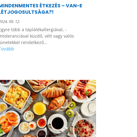
MINDENMENTES ÉTKEZÉS – VAN-E
LÉTJOGOSULTSÁGA?!
2024. 09. 12.
Egyre több a táplálékallergiával, -
intoleranciával küzdő, vélt vagy valós
tünetekkel rendelkező...