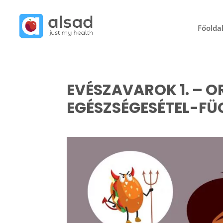
Főolda
EVÉSZAVAROK 1. – 
EGÉSZSÉGESÉTEL-F