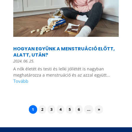
HOGYAN EGYÜNK A MENSTRUÁCIÓ ELŐTT,
ALATT, UTÁN?
2024. 06. 25.
A nők életét és testi és lelki jóllétét is nagyban
meghatározza a menstruáció és az azzal együtt...
1
2
3
4
5
6
...
»