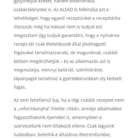
gyűjthetjük ezeket, hanem elektronikus
szakácskönyvbe is. Az ALSAD is felkínálja azt a
lehetőséget, hogy egyedi receptünket a recepttárba
illesszük: még ha mással nem is tudjuk ezt
megosztani (így tudjuk garantálni, hogy a nyilvános
recept-tár csak dietetikusok által jóváhagyott
fogásokat tartalmazzanak), de magunknak, családi
körben megőrizhetjük – és az alkalmazás azt is
megmutatja, mennyi kalóriát, szénhidrátot,
tápanyagot tartalmaz a gyerekkorunkban oly kedvelt
fogás.
Az sem feltétlenül baj, ha a régi családi receptet nem
a „reformkonyha” ihlette: ritkán, ünnepi alkalmakkor
fogyaszthatunk ilyeneket is, amennyiben a
szervezetünk nem tiltakozik ellene. Csak legyünk
tudatában, beleillik-e általános életrendünkbe,