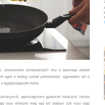
f
li, uborkasaláta kombinációját? Hisz a vasárnapi ebédek
t egyet a boldog családi pillanatokkal. Ugyanakkor azt is
 a legegészségesebb ételek.
átrányairól, egészségünkre gyakorolt hatásáról. Fontos
ogy sose ehetünk meg egy bő olajban sült húst vagy