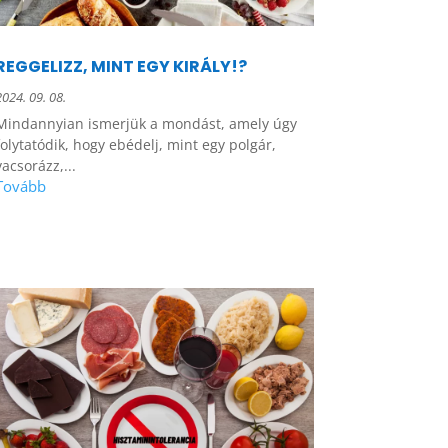
REGGELIZZ, MINT EGY KIRÁLY!?
2024. 09. 08.
Mindannyian ismerjük a mondást, amely úgy
folytatódik, hogy ebédelj, mint egy polgár,
vacsorázz,...