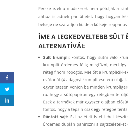
Persze ezek a módszerek nem pótolják a ránto
ahhoz is adnék pár ötletet, hogy hogyan ké
belseje ne száradjon ki, de a külseje roppanós
ÍME A LEGKEDVELTEBB SÜLT É
ALTERNATÍVÁI:
Sült krumpli:
Fontos, hogy sütni való krum
krumplit érdemes félig megfőzni, mert így 
réteg finom ropogós. Mielőtt a krumplicikkek
evőkanál (4 adagnyi krumpli esetén) olajjal,
egyenletesen vonjon be minden krumpligerez
rá, hogy a sütőpapíron egy rétegben terüljö
Ezek a termékek már egyszer olajban elősüt
fontos, hogy a tepsin csak egy rétegbe teríts
Rántott sajt:
Ezt az ételt is el lehet készí
Érdemes duplán panírozni a sajtszeleteket 