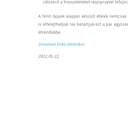
célszerű a hússzeleteket olajsprayvel lefújn
A fenti tippek alapján készült ételek nemcsa
is elfelejthetjük. Ha betartjuk ezt a pár egysze
étrendükbe.
Simonová Erika dietetikus
2022.05.22.