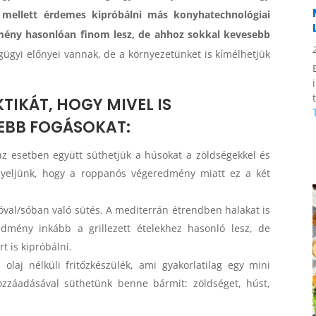
mellett érdemes kipróbálni más konyhatechnológiai
dmény hasonlóan finom lesz, de ahhoz sokkal kevesebb
gyi előnyei vannak, de a környezetünket is kímélhetjük
TIKÁT, HOGY MIVEL IS
YEBB FOGÁSOKAT:
 esetben együtt süthetjük a húsokat a zöldségekkel és
igyeljünk, hogy a roppanós végeredmény miatt ez a két
óval/sóban való sütés. A mediterrán étrendben halakat is
edmény inkább a grillezett ételekhez hasonló lesz, de
 is kipróbálni.
laj nélküli fritőzkészülék, ami gyakorlatilag egy mini
ozzáadásával süthetünk benne bármit: zöldséget, húst,