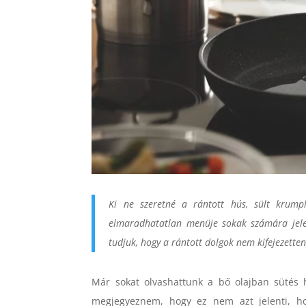
Ki ne szeretné a rántott hús, sült krump
elmaradhatatlan menüje sokak számára jelen
tudjuk, hogy a rántott dolgok nem kifejezetten
Már sokat olvashattunk a bő olajban sütés h
megjegyeznem, hogy ez nem azt jelenti, h