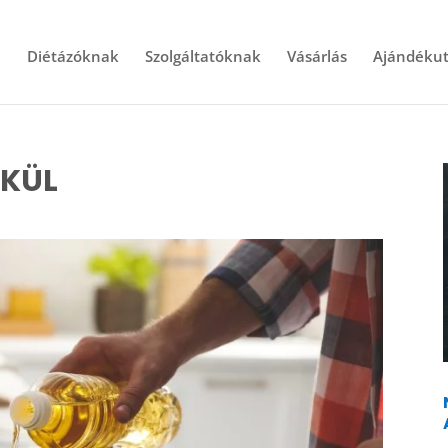
l
Diétázóknak
Szolgáltatóknak
Vásárlás
Ajándékut
LKÜL