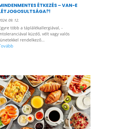
MINDENMENTES ÉTKEZÉS – VAN-E
LÉTJOGOSULTSÁGA?!
2024. 09. 12.
Egyre több a táplálékallergiával, -
intoleranciával küzdő, vélt vagy valós
tünetekkel rendelkező...