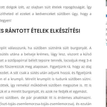
tt dolgok ízét, az olajban sült ételek ropogósságát. Így
szítheted el ezeket a kedvenceket sütőben úgy, hogy a
 legyen!
S RÁNTOTT ÉTELEK ELKÉSZÍTÉSI
plit válasszunk, ha sütőben sütnénk sült burgonyát. A
sütés utána a belseje krémes, lágy lesz, viszont a külső
et a sütőpapírral bélelt tepsire tennék, locsoljuk meg 3-4
 és fűszerezzük meg alaposan. Figyeljünk rá, hogy az olaj
det. A sót csak a sütés után adjunk hozzá, és figyeljünk
n el a krumpli. Mirelit krumplit is tudunk sütőben sütni.
öttek, így remekül működnek sütőben megsütve is. Itt is
ük el a mirelit burgonyát, és azok ne fedjék el egymást.
teni sütőben, de pár praktikát itt is érdemes alkalmazni.
(liszt-tojás-zsemlemorzsa-tojás-zsemlemorzsa), és ezután