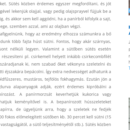
 őket. Sütés közben érdemes egyszer megfordítani, és jót
gével lekenjük olajjal, vagy pedig olajsprayvel fújjuk be a
, és akkor sem kell aggódni, ha a panírból kifolyik a sajt,
ge, szemben azzal, ami az olajban végzi.
dafigyelnünk, hogy az eredmény elhozza számunkra a bő
udunk több fajta húst sütni. Fontos, hogy akár szárnyas,
csont nélküli legyen. Valamint a sütőben sütés esetén
észesíteni pl. csirkemell helyett inkább csirkecombfilét
száradjanak ki, nem szabad őket vékonyra szeletelni és
őtti éjszakára bepácolni. Így extra nedvességet adhatunk a
öldfűszeres, mustáros, tejfölös fokhagymás. Ezután jön a
durva alapanyagok adják, ezért érdemes kipróbálni a
írozást. A panírmorzsát keverhetjük kukorica vagy
thatjuk keményítővel is. A bepanírozott hússzeleteket
apírra, de ügyeljünk arra, hogy a szeletek ne fedjék
 fokos előmelegített sütőben kb. 30 percet kell sütni (15
 vastagságától, a sütő teljesítményétől stb.). Sütés közben