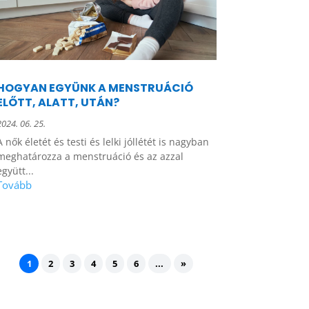
HOGYAN EGYÜNK A MENSTRUÁCIÓ
ELŐTT, ALATT, UTÁN?
2024. 06. 25.
A nők életét és testi és lelki jóllétét is nagyban
meghatározza a menstruáció és az azzal
együtt...
1
2
3
4
5
6
...
»