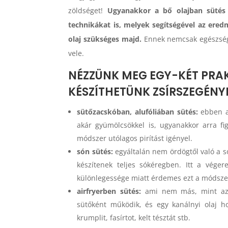
zöldséget!
Ugyanakkor a bő olajban sütés 
technikákat is, melyek segítségével az ere
olaj szükséges majd.
Ennek nemcsak egészségü
vele.
NÉZZÜNK MEG EGY-KÉT PRAK
KÉSZÍTHETÜNK ZSÍRSZEGÉN
sütőzacskóban, alufóliában sütés:
ebben az
akár gyümölcsökkel is, ugyanakkor arra f
módszer utólagos pirítást igényel.
són sütés:
egyáltalán nem ördögtől való a s
készítenek teljes sókéregben. Itt a véger
különlegessége miatt érdemes ezt a módszert
airfryerben sütés:
ami nem más, mint az o
sütőként működik, és egy kanálnyi olaj h
krumplit, fasírtot, kelt tésztát stb.