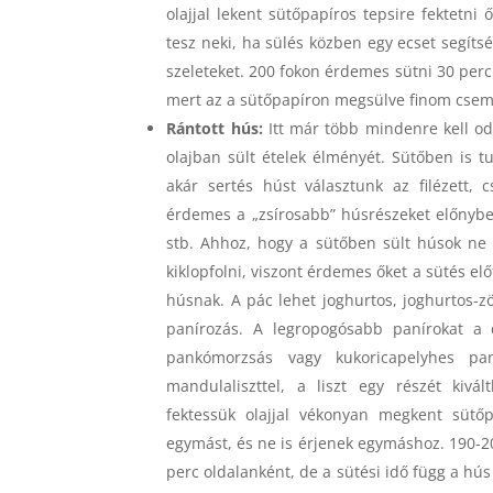
olajjal lekent sütőpapíros tepsire fektetni
tesz neki, ha sülés közben egy ecset segítsé
szeleteket. 200 fokon érdemes sütni 30 percig
mert az a sütőpapíron megsülve finom cseme
Rántott hús:
Itt már több mindenre kell o
olajban sült ételek élményét. Sütőben is t
akár sertés húst választunk az filézett, 
érdemes a „zsírosabb” húsrészeket előnybe r
stb. Ahhoz, hogy a sütőben sült húsok ne 
kiklopfolni, viszont érdemes őket a sütés el
húsnak. A pác lehet joghurtos, joghurtos-z
panírozás. A legropogósabb panírokat a 
pankómorzsás vagy kukoricapelyhes pan
mandulaliszttel, a liszt egy részét kivál
fektessük olajjal vékonyan megkent sütőp
egymást, és ne is érjenek egymáshoz. 190-200
perc oldalanként, de a sütési idő függ a hús