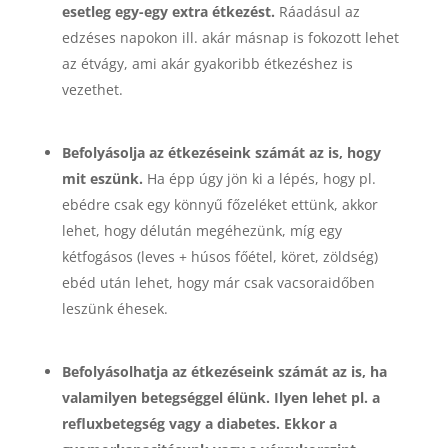
esetleg egy-egy extra étkezést.
Ráadásul az
edzéses napokon ill. akár másnap is fokozott lehet
az étvágy, ami akár gyakoribb étkezéshez is
vezethet.
Befolyásolja az étkezéseink számát az is, hogy
mit eszünk.
Ha épp úgy jön ki a lépés, hogy pl.
ebédre csak egy könnyű főzeléket ettünk, akkor
lehet, hogy délután megéhezünk, míg egy
kétfogásos (leves + húsos főétel, köret, zöldség)
ebéd után lehet, hogy már csak vacsoraidőben
leszünk éhesek.
Befolyásolhatja az étkezéseink számát az is, ha
valamilyen betegséggel élünk. Ilyen lehet pl. a
refluxbetegség vagy a diabetes. Ekkor a