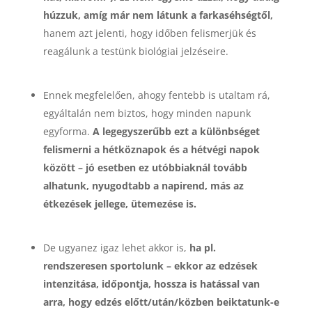
húzzuk, amíg már nem látunk a farkaséhségtől,
hanem azt jelenti, hogy időben felismerjük és
reagálunk a testünk biológiai jelzéseire.
Ennek megfelelően, ahogy fentebb is utaltam rá,
egyáltalán nem biztos, hogy minden napunk
egyforma.
A legegyszerűbb ezt a különbséget
felismerni a hétköznapok és a hétvégi napok
között – jó esetben ez utóbbiaknál tovább
alhatunk, nyugodtabb a napirend, más az
étkezések jellege, ütemezése is.
De ugyanez igaz lehet akkor is,
ha pl.
rendszeresen sportolunk – ekkor az edzések
intenzitása, időpontja, hossza is hatással van
arra, hogy edzés előtt/után/közben beiktatunk-e