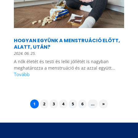
HOGYAN EGYÜNK A MENSTRUÁCIÓ ELŐTT,
ALATT, UTÁN?
2024. 06. 25.
A nők életét és testi és lelki jóllétét is nagyban
meghatározza a menstruáció és az azzal együtt...
1
2
3
4
5
6
...
»