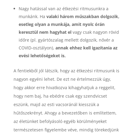
Nagy hatással van az étkezési ritmusunkra a
munkánk. Ha
valaki három műszakban dolgozik,
esetleg olyan a munkája, amit nyolc órán
keresztül nem hagyhat el
vagy csak nagyon rövid
időre (pl. gyártószalag mellett dolgozik, nővér a
COVID-osztályon),
annak ehhez kell igazítania az
evési lehetőségeket is.
A fentiekből jól látszik, hogy az étkezési ritmusunk is
nagyon egyéni lehet. De ezt ne értelmezzük úgy,
hogy akkor erre hivatkozva kihagyhatjuk a reggelit,
hogy nem baj, ha ebédre csak egy szendvicset
eszünk, majd az esti vacsoránál kiesszük a
hűtőszekrényt. Ahogy a bevezetőben is említettem,
az életünket befolyásoló egyéb körülményeket
természetesen figyelembe véve, mindig törekedjünk