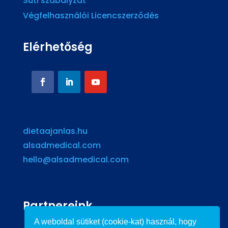
Süti szabályzat
Végfelhasználói Licencszerződés
Elérhetőség
dietaajanlas.hu
alsadmedical.com
hello@alsadmedical.com
Partnereink
A weboldal sütiket (cookie-kat) használ, hogy