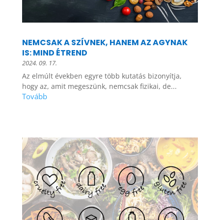
NEMCSAK A SZÍVNEK, HANEM AZ AGYNAK
IS: MIND ÉTREND
2024. 09. 17.
Az elmúlt években egyre több kutatás bizonyítja,
hogy az, amit megeszünk, nemcsak fizikai, de...