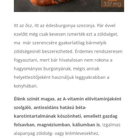
Itt az ősz, itt az édesburgonya szezonja. Pár évvel
ezelőtt még csak kevesen ismerték ezt a zöldséget,
ma már szerencsére gyakorlatilag bármelyik
zöldségesnél beszerezheted. Érdemes rendszeresen
fogyasztani, mert bár hivatalosan nem rokona a
hagyományos burgonyának, mégis annak
helyettesítőjeként használjuk leggyakrabban a
konyhában.
Élénk színét magas, az A-vitamin elővitaminjaként
szolgáló, antioxidáns hatású béta-
karotintartalmának köszönheti, emellett gazdag
folsavban, magnéziumban, káliumban is.
Izgalmas
alapanyag zöldség- vagy krémlevesekhez,