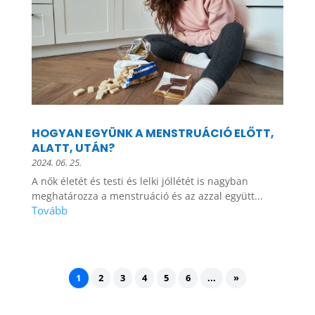
HOGYAN EGYÜNK A MENSTRUÁCIÓ ELŐTT,
ALATT, UTÁN?
2024. 06. 25.
A nők életét és testi és lelki jóllétét is nagyban
meghatározza a menstruáció és az azzal együtt...
1
2
3
4
5
6
...
»