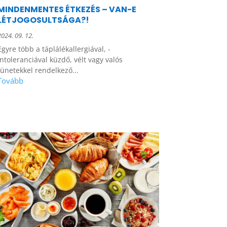
MINDENMENTES ÉTKEZÉS – VAN-E
LÉTJOGOSULTSÁGA?!
2024. 09. 12.
Egyre több a táplálékallergiával, -
intoleranciával küzdő, vélt vagy valós
tünetekkel rendelkező...