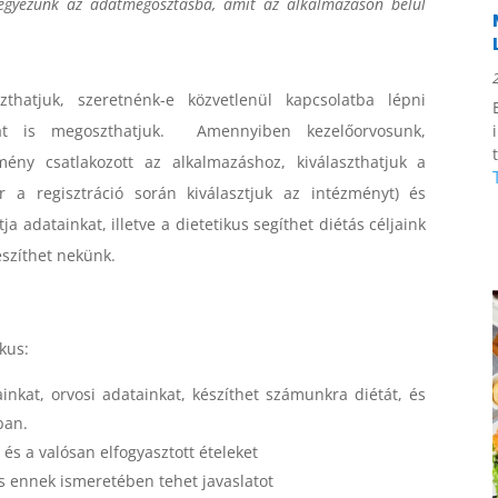
egyezünk az adatmegosztásba, amit az alkalmazáson belül
zthatjuk, szeretnénk-e közvetlenül kapcsolatba lépni
nkat is megoszthatjuk. Amennyiben kezelőorvosunk,
zmény csatlakozott az alkalmazáshoz, kiválaszthatjuk a
r a regisztráció során kiválasztjuk az intézményt) és
a adatainkat, illetve a dietetikus segíthet diétás céljaink
észíthet nekünk.
kus:
inkat, orvosi adatainkat, készíthet számunkra diétát, és
ban.
 és a valósan elfogyasztott ételeket
és ennek ismeretében tehet javaslatot