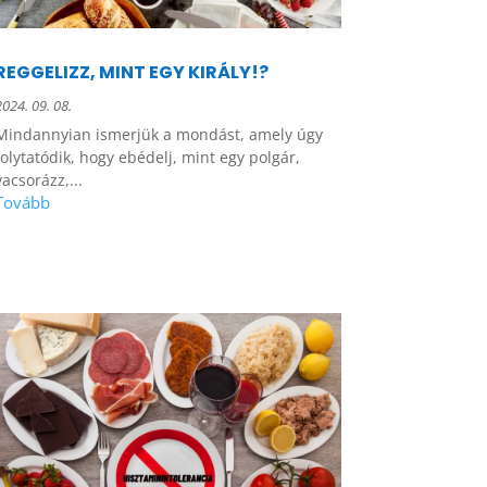
REGGELIZZ, MINT EGY KIRÁLY!?
2024. 09. 08.
Mindannyian ismerjük a mondást, amely úgy
folytatódik, hogy ebédelj, mint egy polgár,
vacsorázz,...