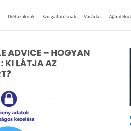
l
Diétázóknak
Szolgáltatóknak
Vásárlás
Ajándékut
LE ADVICE – HOGYAN
: KI LÁTJA AZ
RT?