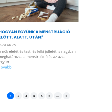
HOGYAN EGYÜNK A MENSTRUÁCIÓ
ELŐTT, ALATT, UTÁN?
2024. 06. 25.
A nők életét és testi és lelki jóllétét is nagyban
meghatározza a menstruáció és az azzal
együtt...
1
2
3
4
5
6
...
»