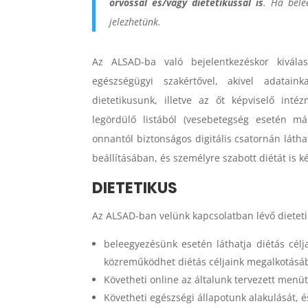
orvossal és/vagy dietetikussal is
. Ha bele
jelezhetünk.
Az ALSAD-ba való bejelentkezéskor kiválas
egészségügyi szakértővel, akivel adatai
dietetikusunk, illetve az őt képviselő inté
legördülő listából (vesebetegség esetén má
onnantól biztonságos digitális csatornán láthatj
beállításában, és személyre szabott diétát is k
DIETETIKUS
Az ALSAD-ban velünk kapcsolatban lévő dieteti
beleegyezésünk esetén láthatja diétás célja
közreműködhet diétás céljaink megalkotásá
Követheti online az általunk tervezett menüt
Követheti egészségi állapotunk alakulását, 