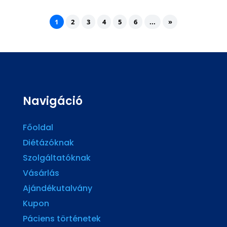
1
2
3
4
5
6
...
»
Navigáció
Főoldal
Diétázóknak
Szolgáltatóknak
Vásárlás
Ajándékutalvány
Kupon
Páciens történetek