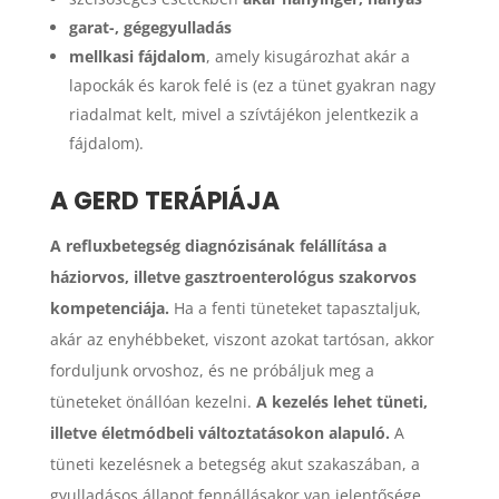
garat-, gégegyulladás
mellkasi fájdalom
, amely kisugározhat akár a
lapockák és karok felé is (ez a tünet gyakran nagy
riadalmat kelt, mivel a szívtájékon jelentkezik a
fájdalom).
A GERD TERÁPIÁJA
A refluxbetegség diagnózisának felállítása a
háziorvos, illetve gasztroenterológus szakorvos
kompetenciája.
Ha a fenti tüneteket tapasztaljuk,
akár az enyhébbeket, viszont azokat tartósan, akkor
forduljunk orvoshoz, és ne próbáljuk meg a
tüneteket önállóan kezelni.
A kezelés lehet tüneti,
illetve életmódbeli változtatásokon alapuló.
A
tüneti kezelésnek a betegség akut szakaszában, a
gyulladásos állapot fennállásakor van jelentősége,