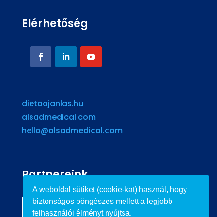
Elérhetőség
dietaajanlas.hu
alsadmedical.com
hello@alsadmedical.com
Partnereink
A weboldal sütiket (cookie-kat) használ, hogy
biztonságos böngészés mellett a legjobb
felhasználói élményt nyújtsa.