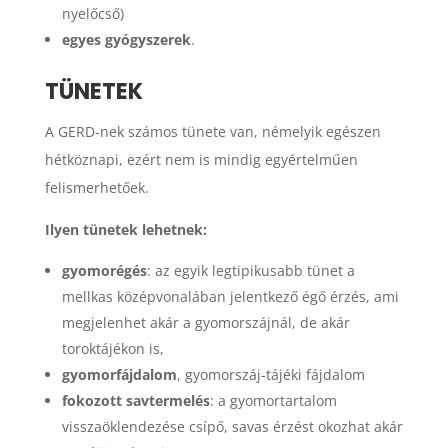
nyelőcső)
egyes gyógyszerek
.
TÜNETEK
A GERD-nek számos tünete van, némelyik egészen
hétköznapi, ezért nem is mindig egyértelműen
felismerhetőek.
Ilyen tünetek lehetnek:
gyomorégés
: az egyik legtipikusabb tünet a
mellkas középvonalában jelentkező égő érzés, ami
megjelenhet akár a gyomorszájnál, de akár
toroktájékon is,
gyomorfájdalom
, gyomorszáj-tájéki fájdalom
fokozott savtermelés
: a gyomortartalom
visszaöklendezése csípő, savas érzést okozhat akár