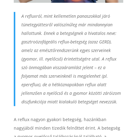
A refluxról, mint kellemetlen panaszokkal járó
tünetegyüttesről valószínűleg már mindannyian
hallottunk. Ennek a betegségnek a hivatalos neve:
gasztroözofágeális reflux-betegség (azaz GERD),
amelz az emésztőrendszerünk egyes szerveinek
(gyomor, ill. nyelőcső) érintettségére utal. A reflux
szó önmagában visszaáramlást jelent – ez a
folyamat más szerveinknél is megjelenhet (pl.
epereflux), de a hétköznapokban reflux alatt
jellemzően a nyelőcső és a gyomor közötti záróizom
diszfunkciója miatt kialakuló betegséget nevezzük.
A reflux nagyon gyakori betegség, hazánkban
nagyjából minden tizedik felnőttet érint. A betegség
a gyomor-nyelőcső találkozásánál található, a