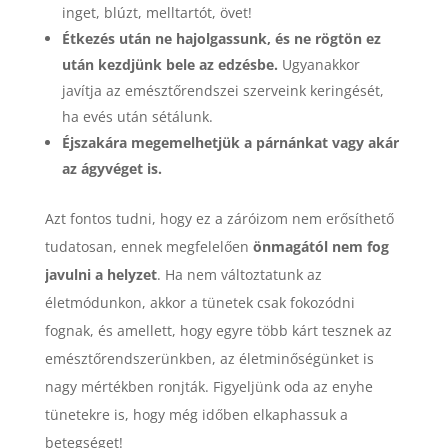
inget, blúzt, melltartót, övet!
Étkezés után ne hajolgassunk, és ne rögtön ez
után kezdjünk bele az edzésbe.
Ugyanakkor
javítja az emésztőrendszei szerveink keringését,
ha evés után sétálunk.
Éjszakára megemelhetjük a párnánkat vagy akár
az ágyvéget is.
Azt fontos tudni, hogy ez a záróizom nem erősíthető
tudatosan, ennek megfelelően
önmagától nem fog
javulni a helyzet
. Ha nem változtatunk az
életmódunkon, akkor a tünetek csak fokozódni
fognak, és amellett, hogy egyre több kárt tesznek az
emésztőrendszerünkben, az életminőségünket is
nagy mértékben ronjták. Figyeljünk oda az enyhe
tünetekre is, hogy még időben elkaphassuk a
betegséget!