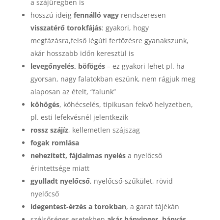
a szájüregben is
hosszú ideig
fennálló vagy
rendszeresen
visszatérő torokfájás
: gyakori, hogy
megfázásra,felső légúti fertőzésre gyanakszunk,
akár hosszabb időn keresztül is
levegőnyelés, böfögés
– ez gyakori lehet pl. ha
gyorsan, nagy falatokban eszünk, nem rágjuk meg
alaposan az ételt, “falunk”
köhögés
, köhécselés, tipikusan fekvő helyzetben,
pl. esti lefekvésnél jelentkezik
rossz szájíz
, kellemetlen szájszag
fogak romlása
nehezített, fájdalmas nyelés
a nyelőcső
érintettsége miatt
gyulladt nyelőcső
, nyelőcső-szűkület, rövid
nyelőcső
idegentest-érzés a torokban
, a garat tájékán
szélsőséges esetekben
akár hányinger, hányás