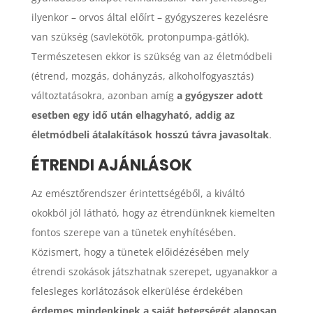
ilyenkor – orvos által előírt – gyógyszeres kezelésre
van szükség (savlekötők, protonpumpa-gátlók).
Természetesen ekkor is szükség van az életmódbeli
(étrend, mozgás, dohányzás, alkoholfogyasztás)
változtatásokra, azonban amíg
a gyógyszer adott
esetben egy idő után elhagyható, addig az
életmódbeli átalakítások hosszú távra javasoltak
.
ÉTRENDI AJÁNLÁSOK
Az emésztőrendszer érintettségéből, a kiváltó
okokból jól látható, hogy az étrendünknek kiemelten
fontos szerepe van a tünetek enyhítésében.
Közismert, hogy a tünetek előidézésében mely
étrendi szokások játszhatnak szerepet, ugyanakkor a
felesleges korlátozások elkerülése érdekében
érdemes mindenkinek a saját betegségét alaposan