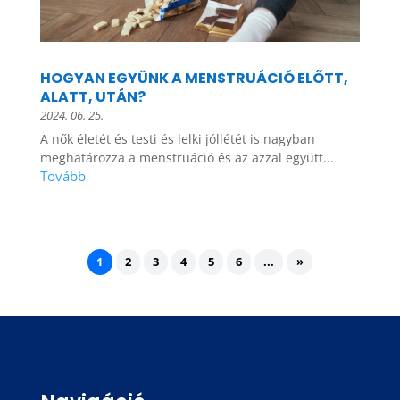
HOGYAN EGYÜNK A MENSTRUÁCIÓ ELŐTT,
ALATT, UTÁN?
2024. 06. 25.
A nők életét és testi és lelki jóllétét is nagyban
meghatározza a menstruáció és az azzal együtt...
1
2
3
4
5
6
...
»