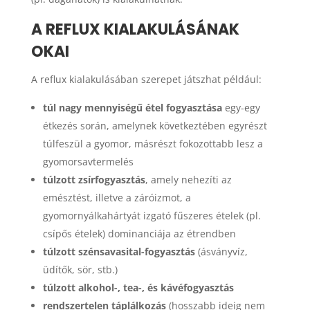
A REFLUX KIALAKULÁSÁNAK
OKAI
A reflux kialakulásában szerepet játszhat például:
túl nagy mennyiségű étel fogyasztása
egy-egy
étkezés során, amelynek következtében egyrészt
túlfeszül a gyomor, másrészt fokozottabb lesz a
gyomorsavtermelés
túlzott zsírfogyasztás
, amely nehezíti az
emésztést, illetve a záróizmot, a
gyomornyálkahártyát izgató fűszeres ételek (pl.
csípős ételek) dominanciája az étrendben
túlzott szénsavasital-fogyasztás
(ásványvíz,
üdítők, sör, stb.)
túlzott alkohol-, tea-, és kávéfogyasztás
rendszertelen táplálkozás
(hosszabb ideig nem