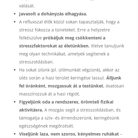
válását.
Javasolt a dohányzás elhagyása.
A refluxszal élők közül sokan tapasztalják, hogy a
stressz fokozza a tüneteket. Erre a helyzetre
felkészülve
próbáljuk meg csökkenteni a
stresszfaktorokat az életünkben
, illetve tanuljunk
meg olyan technikákat, amelyek segítenek a
stresszoldásban.
Ha sokat ülünk (pl. ülőmunkát végzünk), akkor az
ülés során a hasi terület keringése lassul.
Álljunk
fel óránként, mozgassuk át a testünket
, óvatosan
masszírozzuk át a hasi régiót.
Figyeljünk oda a rendszeres, örömteli fizikai
aktivitásra.
A mozgás segít a stresszoldásban, és
támogatja a szív- és érrendszerünk, keringésünk
egészségének megőrzését.
Viseljünk laza, nem szoros, kényelmes ruhákat
–