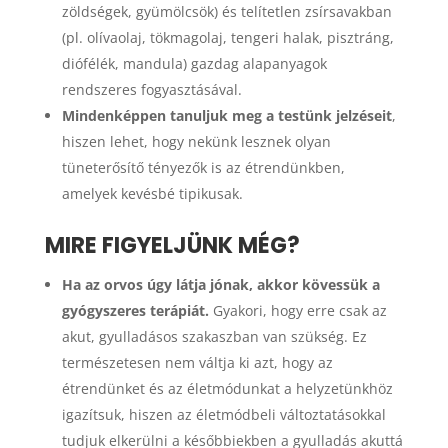
zöldségek, gyümölcsök) és telítetlen zsírsavakban
(pl. olívaolaj, tökmagolaj, tengeri halak, pisztráng,
diófélék, mandula) gazdag alapanyagok
rendszeres fogyasztásával.
Mindenképpen tanuljuk meg a testünk jelzéseit
,
hiszen lehet, hogy nekünk lesznek olyan
tüneterősítő tényezők is az étrendünkben,
amelyek kevésbé tipikusak.
MIRE FIGYELJÜNK MÉG?
Ha az orvos úgy látja jónak, akkor kövessük a
gyógyszeres terápiát.
Gyakori, hogy erre csak az
akut, gyulladásos szakaszban van szükség. Ez
természetesen nem váltja ki azt, hogy az
étrendünket és az életmódunkat a helyzetünkhöz
igazítsuk, hiszen az életmódbeli változtatásokkal
tudjuk elkerülni a későbbiekben a gyulladás akuttá