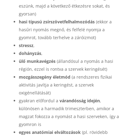
eszünk, majd a következő étkezésre sokat, és
gyorsan)
hasi típusú zsírszövetfelhalmozódás
(ekkor a
hasűri nyomás megnő, és felfelé nyomja a
gyomrot, tovább terhelve a záróizmot)
stressz
,
dohányzás
,
ülő munkavégzés
(állandósul a nyomás a hasi
régión, ezzel is rontva a szervek keringését)
mozgásszegény életmód
(a rendszeres fizikai
aktivitás javítja a keringést, a szervek
oxigénellátását)
gyakran előfordul a
várandósság idején
,
különösen a harmadik trimeszterben, amikor a
magzat fokozza a nyomást a hasi szerveken, így a
gyomron is
egyes anatómiai elváltozások
(pl. rövidebb