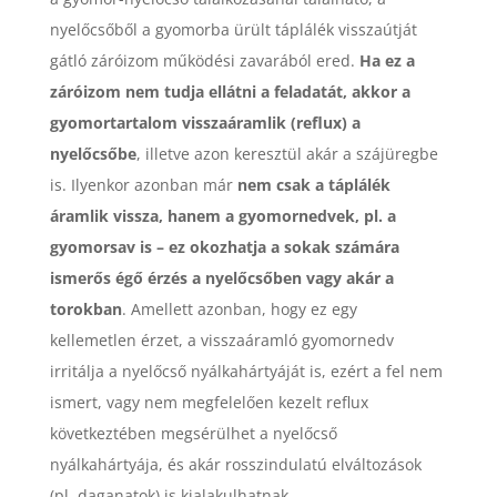
nyelőcsőből a gyomorba ürült táplálék visszaútját
gátló záróizom működési zavarából ered.
Ha ez a
záróizom nem tudja ellátni a feladatát, akkor a
gyomortartalom visszaáramlik (reflux) a
nyelőcsőbe
, illetve azon keresztül akár a szájüregbe
is. Ilyenkor azonban már
nem csak a táplálék
áramlik vissza, hanem a gyomornedvek, pl. a
gyomorsav is – ez okozhatja a sokak számára
ismerős égő érzés a nyelőcsőben vagy akár a
torokban
. Amellett azonban, hogy ez egy
kellemetlen érzet, a visszaáramló gyomornedv
irritálja a nyelőcső nyálkahártyáját is, ezért a fel nem
ismert, vagy nem megfelelően kezelt reflux
következtében megsérülhet a nyelőcső
nyálkahártyája, és akár rosszindulatú elváltozások
(pl. daganatok) is kialakulhatnak.