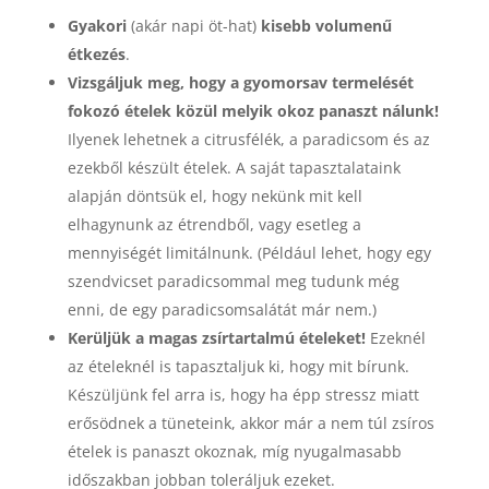
Gyakori
(akár napi öt-hat)
kisebb volumenű
étkezés
.
Vizsgáljuk meg, hogy a gyomorsav termelését
fokozó ételek közül melyik okoz panaszt nálunk!
Ilyenek lehetnek a citrusfélék, a paradicsom és az
ezekből készült ételek. A saját tapasztalataink
alapján döntsük el, hogy nekünk mit kell
elhagynunk az étrendből, vagy esetleg a
mennyiségét limitálnunk. (Például lehet, hogy egy
szendvicset paradicsommal meg tudunk még
enni, de egy paradicsomsalátát már nem.)
Kerüljük a magas zsírtartalmú ételeket!
Ezeknél
az ételeknél is tapasztaljuk ki, hogy mit bírunk.
Készüljünk fel arra is, hogy ha épp stressz miatt
erősödnek a tüneteink, akkor már a nem túl zsíros
ételek is panaszt okoznak, míg nyugalmasabb
időszakban jobban toleráljuk ezeket.