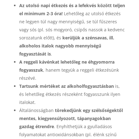
Az utolsó napi étkezés és a lefekvés között teljen
el minimum 2-3 óra!
Lehetőleg az utolsó étkezés
ne legyen túl nagy mennyiségű, se túl fűszeres
vagy sós (pl. sós mogyoró, csípős nassok a kedvenc
sorozatunk előtt), és
kerüljük a szénsavas, ill.
alkoholos italok nagyobb mennyiségű
fogyasztását is
.
A reggeli kávénkat lehetőleg ne éhgyomorra
fogyasszuk
, hanem tegyük a reggeli étkezésünk
részévé.
Tartsunk mértéket az alkoholfogyasztásban
is,
és lehetőleg étkezés részeként fogyasszunk ilyen
italokat.
Általánosságban
törekedjünk egy szélsőségektől
mentes, kiegyensúlyozott, tápanyagokban
gazdag étrendre
. Enyhíthetjük a gyulladásos
folyamatokat antioxidánsokban (pl. élénk színű