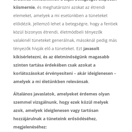
kiismernie
, és meghatározni azokat az étrendi
elemeket, amelyek a mi esetünkben a tüneteket
előidézik. Jellemző lehet a betegségre, hogy a fentiek
közül bizonyos étrendi, életmódbeli tényezők
valakinél tüneteket generálnak, másoknál pedig más
tényezők hívják elő a tüneteket. Ezt
javasolt
kikísérletezni, és az életminőségünk magasabb
szinten tartása érdekében csak azokat a
korlátozásokat érvényesíteni – akár ideiglenesen –
amelyek a mi életünkben relevánsak
.
Általános javaslatok, amelyeket érdemes olyan
szemmel vizsgálnunk, hogy ezek közül melyek
azok, amelyek ideiglenesen vagy tartósan
hozzájárulnak a tüneteink erősödéséhez,
megjelenéséhez: