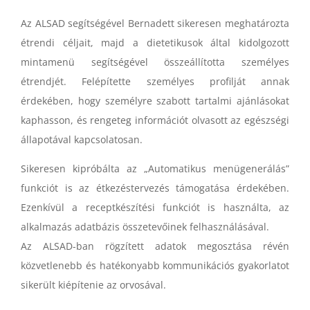
Az ALSAD segítségével Bernadett sikeresen meghatározta
étrendi céljait, majd a dietetikusok által kidolgozott
mintamenü segítségével összeállította személyes
étrendjét. Felépítette személyes profilját annak
érdekében, hogy személyre szabott tartalmi ajánlásokat
kaphasson, és rengeteg információt olvasott az egészségi
állapotával kapcsolatosan.
Sikeresen kipróbálta az „Automatikus menügenerálás”
funkciót is az étkezéstervezés támogatása érdekében.
Ezenkívül a receptkészítési funkciót is használta, az
alkalmazás adatbázis összetevőinek felhasználásával.
Az ALSAD-ban rögzített adatok megosztása révén
közvetlenebb és hatékonyabb kommunikációs gyakorlatot
sikerült kiépítenie az orvosával.