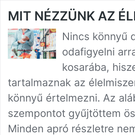
MIT NÉZZÜNK AZ É
Nincs könnyű d
odafigyelni arr
kosarába, hisz
tartalmaznak az élelmisz
könnyű értelmezni. Az alá
szempontot gyűjtöttem ös
Minden apró részletre nem 