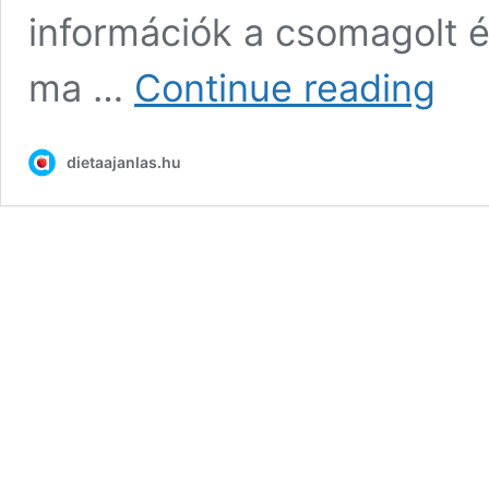
információk a csomagolt é
MIT
ma …
Continue reading
NÉZZÜ
AZ
ÉLELM
dietaajanlas.hu