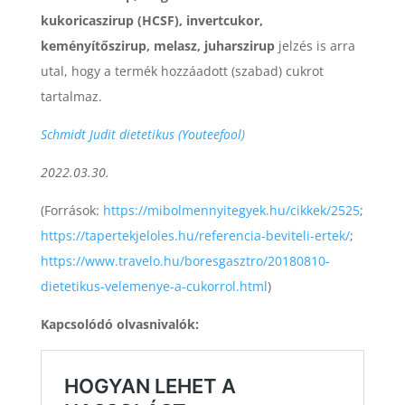
kukoricaszirup (HCSF), invertcukor,
keményítőszirup, melasz, juharszirup
jelzés is arra
utal, hogy a termék hozzáadott (szabad) cukrot
tartalmaz.
Schmidt Judit dietetikus (Youteefool)
2022.03.30.
(Források:
https://mibolmennyitegyek.hu/cikkek/2525
;
https://tapertekjeloles.hu/referencia-beviteli-ertek/
;
https://www.travelo.hu/boresgasztro/20180810-
dietetikus-velemenye-a-cukorrol.html
)
Kapcsolódó olvasnivalók: