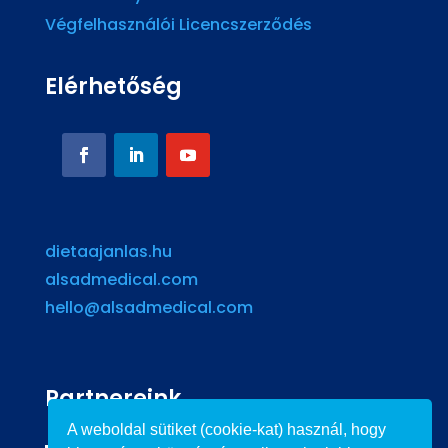
Végfelhasználói Licencszerződés
Elérhetőség
dietaajanlas.hu
alsadmedical.com
hello@alsadmedical.com
Partnereink
A weboldal sütiket (cookie-kat) használ, hogy