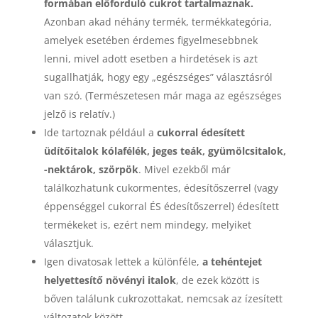
formában előforduló cukrot tartalmaznak.
Azonban akad néhány termék, termékkategória,
amelyek esetében érdemes figyelmesebbnek
lenni, mivel adott esetben a hirdetések is azt
sugallhatják, hogy egy „egészséges” választásról
van szó. (Természetesen már maga az egészséges
jelző is relatív.)
Ide tartoznak például a
cukorral édesített
üdítőitalok kólafélék, jeges teák, gyümölcsitalok,
-nektárok, szörpök
. Mivel ezekből már
találkozhatunk cukormentes, édesítőszerrel (vagy
éppenséggel cukorral ÉS édesítőszerrel) édesített
termékeket is, ezért nem mindegy, melyiket
választjuk.
Igen divatosak lettek a különféle,
a tehéntejet
helyettesítő növényi italok
, de ezek között is
bőven találunk cukrozottakat, nemcsak az ízesített
változatok között.