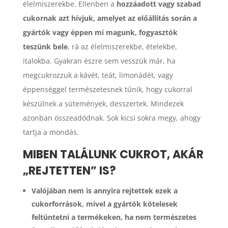
élelmiszerekbe. Ellenben a
hozzáadott vagy szabad
cukornak azt hívjuk, amelyet az előállítás során a
gyártók vagy éppen mi magunk, fogyasztók
teszünk bele
, rá az élelmiszerekbe, ételekbe,
italokba. Gyakran észre sem vesszük már, ha
megcukrozzuk a kávét, teát, limonádét, vagy
éppenséggel természetesnek tűnik, hogy cukorral
készülnek a sütemények, desszertek. Mindezek
azonban összeadódnak. Sok kicsi sokra megy, ahogy
tartja a mondás.
MIBEN TALÁLUNK CUKROT, AKÁR
„REJTETTEN” IS?
Valójában nem is annyira rejtettek ezek a
cukorforrások, mivel a gyártók kötelesek
feltüntetni a termékeken, ha nem természetes