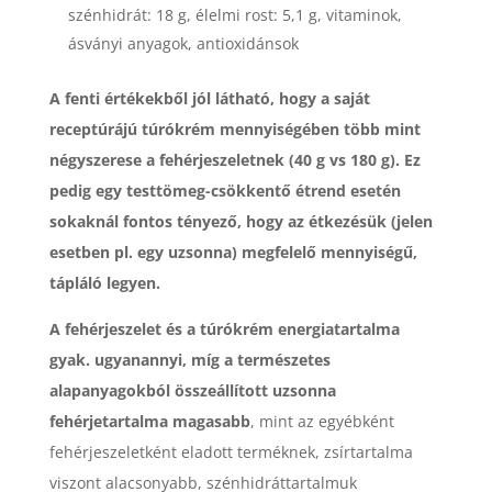
szénhidrát: 18 g, élelmi rost: 5,1 g, vitaminok,
ásványi anyagok, antioxidánsok
A fenti értékekből jól látható, hogy a saját
receptúrájú túrókrém mennyiségében több mint
négyszerese a fehérjeszeletnek (40 g vs 180 g). Ez
pedig egy testtömeg-csökkentő étrend esetén
sokaknál fontos tényező, hogy az étkezésük (jelen
esetben pl. egy uzsonna) megfelelő mennyiségű,
tápláló legyen.
A fehérjeszelet és a túrókrém energiatartalma
gyak. ugyanannyi, míg a természetes
alapanyagokból összeállított uzsonna
fehérjetartalma magasabb
, mint az egyébként
fehérjeszeletként eladott terméknek, zsírtartalma
viszont alacsonyabb, szénhidráttartalmuk