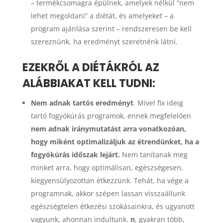
– termékcsomagra épülnek, amelyek nélkül “nem
lehet megoldani” a diétát, és amelyeket – a
program ajánlása szerint – rendszeresen be kell
szereznünk, ha eredményt szeretnénk látni.
EZEKRŐL A DIÉTÁKRÓL AZ
ALÁBBIAKAT KELL TUDNI:
Nem adnak tartós eredményt
. Mivel fix ideig
tartó fogyókúrás programok, ennek megfelelően
nem adnak iránymutatást arra vonatkozóan,
hogy miként optimalizáljuk az étrendünket, ha a
fogyókúrás időszak lejárt.
Nem tanítanak meg
minket arra, hogy optimálisan, egészségesen,
kiegyensúlyozottan étkezzünk. Tehát, ha vége a
programnak, akkor szépen lassan visszaállunk
egészségtelen étkezési szokásainkra, és ugyanott
vagyunk, ahonnan indultunk.
n
, gyakran több,