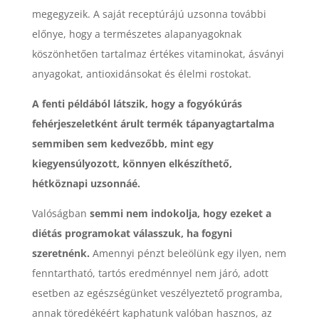
megegyzeik. A saját receptúrájú uzsonna további
előnye, hogy a természetes alapanyagoknak
köszönhetően tartalmaz értékes vitaminokat, ásványi
anyagokat, antioxidánsokat és élelmi rostokat.
A fenti példából látszik, hogy a fogyókúrás
fehérjeszeletként árult termék tápanyagtartalma
semmiben sem kedvezőbb, mint egy
kiegyensúlyozott, könnyen elkészíthető,
hétköznapi uzsonnáé.
Valóságban
semmi nem indokolja, hogy ezeket a
diétás programokat válasszuk, ha fogyni
szeretnénk.
Amennyi pénzt beleölünk egy ilyen, nem
fenntartható, tartós eredménnyel nem járó, adott
esetben az egészségünket veszélyeztető programba,
annak töredékéért kaphatunk valóban hasznos, az