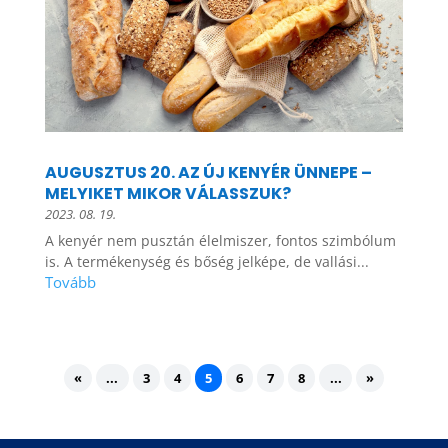
AUGUSZTUS 20. AZ ÚJ KENYÉR ÜNNEPE –
MELYIKET MIKOR VÁLASSZUK?
2023. 08. 19.
A kenyér nem pusztán élelmiszer, fontos szimbólum
is. A termékenység és bőség jelképe, de vallási...
«
...
3
4
5
6
7
8
...
»