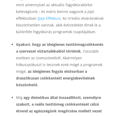
mint amennyivel az aktuális fogyókúrakörbe
belevágtunk – és máris benne vagyunk a jojó-
effektusban
(Jojó Effektus)
. Az irreális elvárásoknak
köszönhetően vannak, akik évtizedeket élnek le a
különféle fogyókúrás programok csapdájában.
Gyakori, hogy az ideiglenes testtömegcsökkenés
a szervezet víztartalékaiból történik
, rosszabb
esetben az izomszövetből. Akármilyen
hókuszpókuszt is tesznek ezek mögé a programok
mögé,
az ideiglenes fogyás elsősorban a
drasztikusan csökkentett energiabevitelnek
köszönhető.
Míg
egy dietetikus által összeállított, személyre
szabott, a reális testtömeg csökkentését célzó
étrend az egészségünk megőrzése mellett vezet