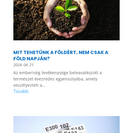
MIT TEHETÜNK A FÖLDÉRT, NEM CSAK A
FÖLD NAPJÁN?
2024. 04. 21.
Az emberiség tevékenysége beleavatkozott a
természet évezredes egyensúlyába, amely
veszélyezteti a...