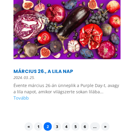
MÁRCIUS 26., A LILA NAP
2024. 03. 25.
Évente március 26-án ünneplik a Purple Day-t, avagy
a lila napot, amikor világszerte sokan lilába...
«
1
2
3
4
5
6
...
»