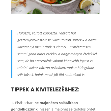
Halászlé, töltött káposzta, rántott hal,
gesztenyével/aszalt szilvával töltött sültek – a hazai
karácsonyi menü tipikus elemei. Természetesen
semmi gond nincs ezekkel a hagyományos ételekkel
sem, de ha szeretnénk valami könnyebb fogást is
tálalni, akkor bátran próbálkozzunk a hidegtálak,
sült húsok, halak mellé jól illő salátákkal is.
TIPPEK A KIVITELEZÉSHEZ:
Elsősorban
ne majonézes salátákban
gondolkozzunk
, hiszen a majonézes-tejfölös öntet