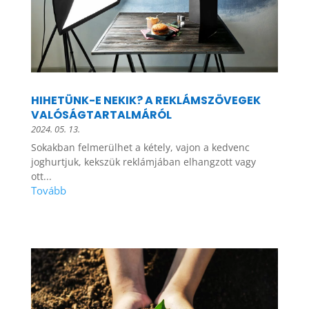
HIHETÜNK-E NEKIK? A REKLÁMSZÖVEGEK
VALÓSÁGTARTALMÁRÓL
2024. 05. 13.
Sokakban felmerülhet a kétely, vajon a kedvenc
joghurtjuk, kekszük reklámjában elhangzott vagy
ott...