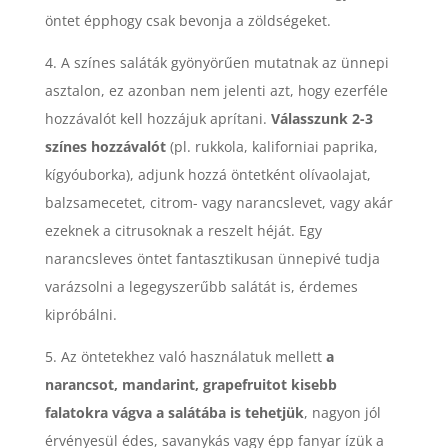
öntet épphogy csak bevonja a zöldségeket.
4. A színes saláták gyönyörűen mutatnak az ünnepi
asztalon, ez azonban nem jelenti azt, hogy ezerféle
hozzávalót kell hozzájuk aprítani.
Válasszunk 2-3
színes hozzávalót
(pl. rukkola, kaliforniai paprika,
kígyóuborka), adjunk hozzá öntetként olívaolajat,
balzsamecetet, citrom- vagy narancslevet, vagy akár
ezeknek a citrusoknak a reszelt héját. Egy
narancsleves öntet fantasztikusan ünnepivé tudja
varázsolni a legegyszerűbb salátát is, érdemes
kipróbálni.
5. Az öntetekhez való használatuk mellett
a
narancsot, mandarint, grapefruitot kisebb
falatokra vágva a salátába is tehetjük
, nagyon jól
érvényesül édes, savanykás vagy épp fanyar ízük a