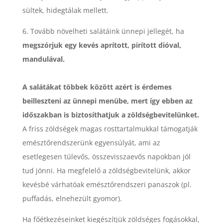
sültek, hidegtálak mellett.
6. Tovább növelheti salátáink ünnepi jellegét, ha
megszórjuk egy kevés aprított, pirított dióval,
mandulával.
A salátákat többek között azért is érdemes
beilleszteni az ünnepi menübe, mert így ebben az
időszakban is biztosíthatjuk a zöldségbevitelünket.
A friss zöldségek magas rosttartalmukkal támogatják
emésztőrendszerünk egyensúlyát, ami az
esetlegesen túlevős, összevisszaevős napokban jól
tud jönni. Ha megfelelő a zöldségbevitelünk, akkor
kevésbé várhatóak emésztőrendszeri panaszok (pl.
puffadás, elnehezült gyomor).
Ha főétkezéseinket kiegészítjük zöldséges fogásokkal,