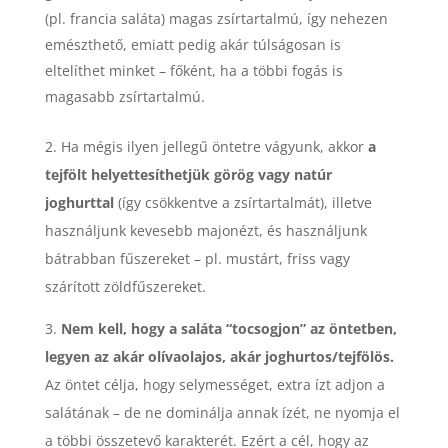
(pl. francia saláta) magas zsírtartalmú, így nehezen
emészthető, emiatt pedig akár túlságosan is
eltelíthet minket – főként, ha a többi fogás is
magasabb zsírtartalmú.
2. Ha mégis ilyen jellegű öntetre vágyunk, akkor
a
tejfölt helyettesíthetjük görög vagy natúr
joghurttal
(így csökkentve a zsírtartalmát), illetve
használjunk kevesebb majonézt, és használjunk
bátrabban fűszereket – pl. mustárt, friss vagy
szárított zöldfűszereket.
3.
Nem kell, hogy a saláta “tocsogjon” az öntetben,
legyen az akár olívaolajos, akár joghurtos/tejfölös.
Az öntet célja, hogy selymességet, extra ízt adjon a
salátának – de ne dominálja annak ízét, ne nyomja el
a többi összetevő karakterét. Ezért a cél, hogy az