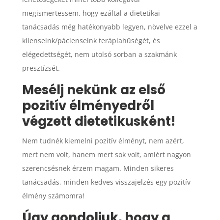
megismertessem, hogy ezáltal a dietetikai
tanácsadás még hatékonyabb legyen, növelve ezzel a
klienseink/pácienseink terápiahűségét, és
elégedettségét, nem utolsó sorban a szakmánk
presztízsét.
Mesélj nekünk az első
pozitív élményedről
végzett dietetikusként!
Nem tudnék kiemelni pozitív élményt, nem azért,
mert nem volt, hanem mert sok volt, amiért nagyon
szerencsésnek érzem magam. Minden sikeres
tanácsadás, minden kedves visszajelzés egy pozitív
élmény számomra!
Úgy gondoljuk, hogy a