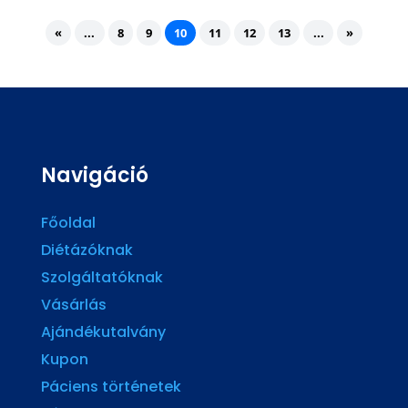
«
...
8
9
10
11
12
13
...
»
Navigáció
Főoldal
Diétázóknak
Szolgáltatóknak
Vásárlás
Ajándékutalvány
Kupon
Páciens történetek