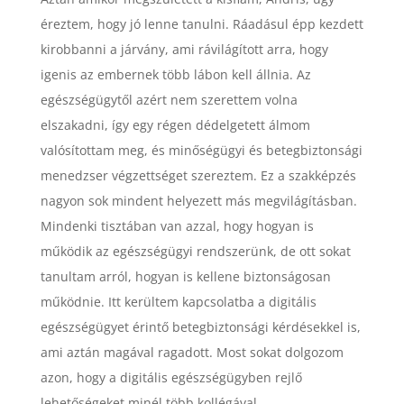
éreztem, hogy jó lenne tanulni. Ráadásul épp kezdett
kirobbanni a járvány, ami rávilágított arra, hogy
igenis az embernek több lábon kell állnia. Az
egészségügytől azért nem szerettem volna
elszakadni, így egy régen dédelgetett álmom
valósítottam meg, és minőségügyi és betegbiztonsági
menedzser végzettséget szereztem. Ez a szakképzés
nagyon sok mindent helyezett más megvilágításban.
Mindenki tisztában van azzal, hogy hogyan is
működik az egészségügyi rendszerünk, de ott sokat
tanultam arról, hogyan is kellene biztonságosan
működnie. Itt kerültem kapcsolatba a digitális
egészségügyet érintő betegbiztonsági kérdésekkel is,
ami aztán magával ragadott. Most sokat dolgozom
azon, hogy a digitális egészségügyben rejlő
lehetőségeket minél több kollégával