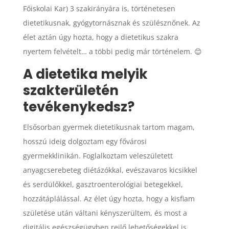
Főiskolai Kar) 3 szakirányára is, történetesen
dietetikusnak, gyógytornásznak és szülésznőnek. Az
élet aztán úgy hozta, hogy a dietetikus szakra
nyertem felvételt… a többi pedig már történelem. 😊
A dietetika melyik
szakterületén
tevékenykedsz?
Elsősorban gyermek dietetikusnak tartom magam,
hosszú ideig dolgoztam egy fővárosi
gyermekklinikán. Foglalkoztam veleszületett
anyagcserebeteg diétázókkal, evészavaros kicsikkel
és serdülőkkel, gasztroenterológiai betegekkel,
hozzátáplálással. Az élet úgy hozta, hogy a kisfiam
születése után váltani kényszerültem, és most a
digitális egészségügyben rejlő lehetőségekkel is